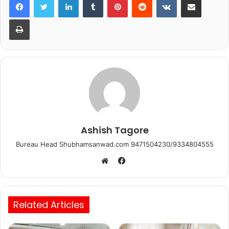
e
er
s
l
e
b
A
Print
o
p
o
p
k
Ashish Tagore
Bureau Head Shubhamsanwad.com 9471504230/9334804555
Facebook
Website
Related Articles