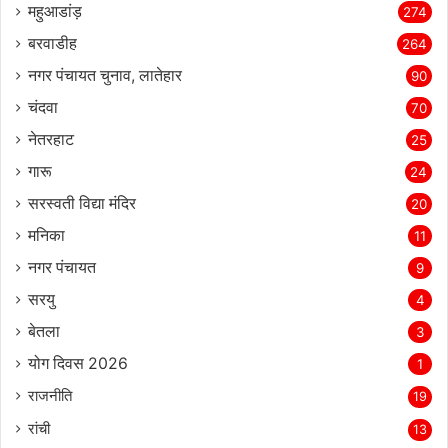
महुआडांड़
274
बरवाडीह
264
नगर पंचायत चुनाव, लातेहार
90
चंदवा
70
नेतरहाट
25
गारू
24
सरस्‍वती विद्या मंदिर
20
मनिका
11
नगर पंचायत
9
सरयु
4
बेतला
3
योग दिवस 2026
1
राजनीति
19
रांची
13