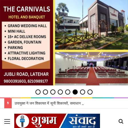
उपायुक्‍त ने जन शिकायत में सुनी शिकायतें, समाधान का दिया भरोसा
Menu
S