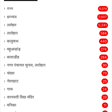
राज्‍य
6,074
झारखंड
5,607
लातेहार
5,241
लातेहार
584
बालुमाथ
440
महुआडांड़
274
बरवाडीह
264
नगर पंचायत चुनाव, लातेहार
90
चंदवा
70
नेतरहाट
25
गारू
24
सरस्‍वती विद्या मंदिर
20
मनिका
11