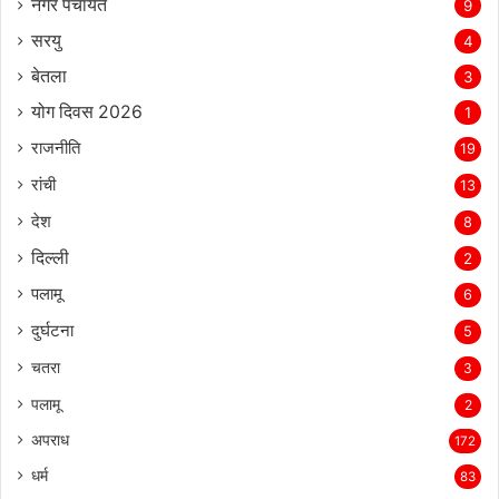
नगर पंचायत
9
सरयु
4
बेतला
3
योग दिवस 2026
1
राजनीति
19
रांची
13
देश
8
दिल्‍ली
2
पलामू
6
दुर्घटना
5
चतरा
3
पलामू
2
अपराध
172
धर्म
83