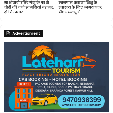
माओवादी रविंद्र गंझू के घर से
स्‍तनपान कराना शिशु के
चोरी की गयी सामग्रियां बरामद,
स्‍वास्‍थ्‍य के लिए लाभदायक:
दो गिरफ्तार
डीएसडब्‍ल्‍यूओ
Advertisment