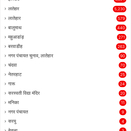
लातेहार
5,230
लातेहार
579
बालुमाथ
440
महुआडांड़
271
बरवाडीह
263
नगर पंचायत चुनाव, लातेहार
90
चंदवा
70
नेतरहाट
25
गारू
24
सरस्‍वती विद्या मंदिर
20
मनिका
11
नगर पंचायत
9
सरयु
4
बेतला
3