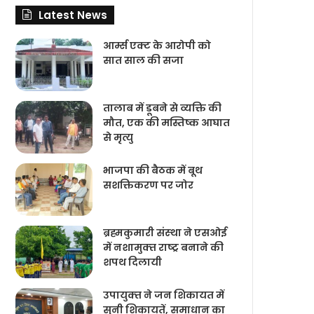
Latest News
आर्म्स एक्ट के आरोपी को
सात साल की सजा
तालाब में डूबने से व्यक्ति की
मौत, एक की मस्तिष्क आघात
से मृत्यु
भाजपा की बैठक में बूथ
सशक्तिकरण पर जोर
ब्रह्मकुमारी संस्‍था ने एसओई
में नशामुक्‍त राष्‍ट्र बनाने की
शपथ दिलायी
उपायुक्‍त ने जन शिकायत में
सुनी शिकायतें, समाधान का