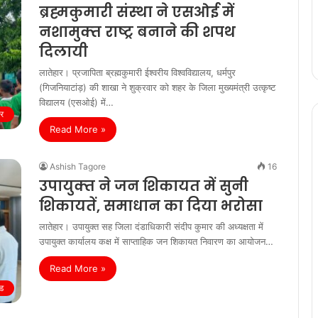
ब्रह्मकुमारी संस्‍था ने एसओई में
नशामुक्‍त राष्‍ट्र बनाने की शपथ
दिलायी
लातेहार। प्रजापिता ब्रह्मकुमारी ईश्‍वरीय विश्‍वविद्यालय, धर्मपुर
(गिजनियाटांड़) की शाखा ने शुक्रवार को शहर के जिला मुख्‍यमंत्री उत्‍कृष्‍ट
विद्यालय (एसओई) में…
ार
Read More »
Ashish Tagore
16
उपायुक्‍त ने जन शिकायत में सुनी
शिकायतें, समाधान का दिया भरोसा
लातेहार। उपायुक्त सह जिला दंडाधिकारी संदीप कुमार की अध्यक्षता में
उपायुक्त कार्यालय कक्ष में साप्ताहिक जन शिकायत निवारण का आयोजन…
Read More »
ड