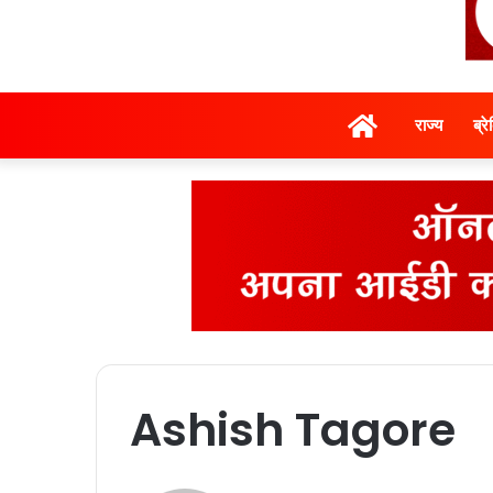
होम
राज्‍य
ब्र
Ashish Tagore