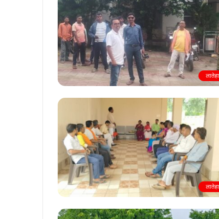
लातेह
लातेह