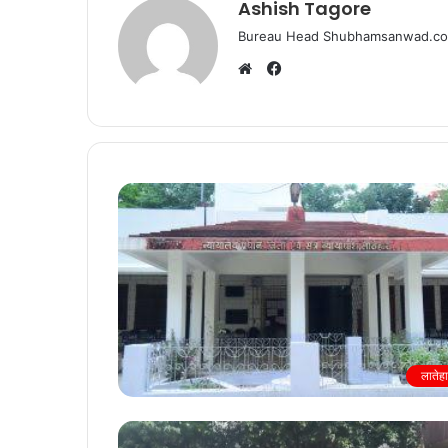
Ashish Tagore
Bureau Head Shubhamsanwad.c
Facebook
Website
लातेह