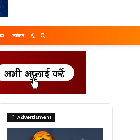
Switch
Search
थ्य
लातेहार
skin
for
Advertisment