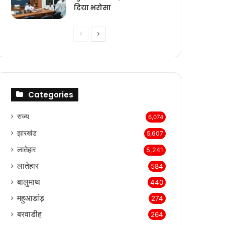
दिया भरोसा
Previous
Next
page
page
Categories
राज्‍य
6,074
झारखंड
5,607
लातेहार
5,241
लातेहार
584
बालुमाथ
440
महुआडांड़
274
बरवाडीह
264