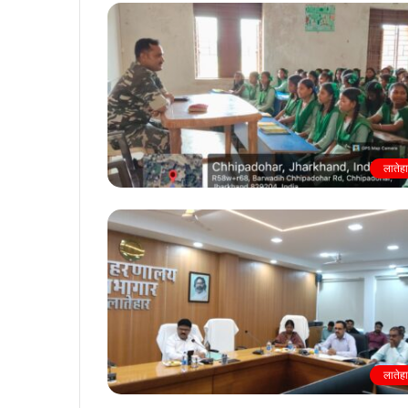
लातेह
लातेह