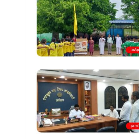
लातेह
झारखं