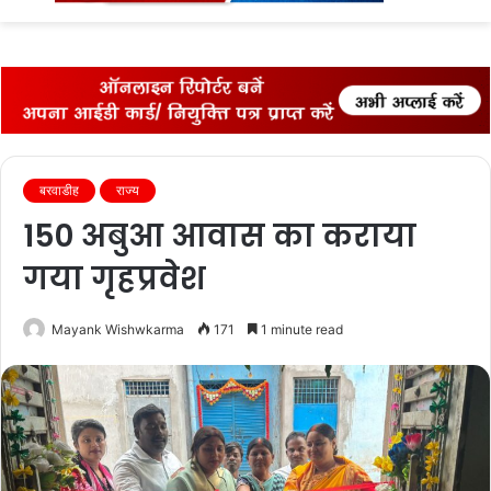
fo
बरवाडीह
राज्‍य
150 अबुआ आवास का कराया
गया गृहप्रवेश
Mayank Wishwkarma
171
1 minute read