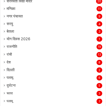
सरस्‍वती विद्या मंदिर
20
मनिका
11
नगर पंचायत
9
सरयु
4
बेतला
3
योग दिवस 2026
1
राजनीति
19
रांची
13
देश
8
दिल्‍ली
2
पलामू
6
दुर्घटना
5
चतरा
3
पलामू
2