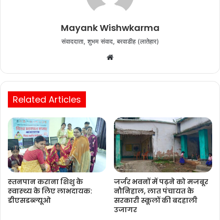
Mayank Wishwkarma
संवाददाता, शुभम संवाद, बरवाडीह (लातेहार)
Website
Related Articles
स्‍तनपान कराना शिशु के
जर्जर भवनों में पढ़ने को मजबूर
स्‍वास्‍थ्‍य के लिए लाभदायक:
नौनिहाल, लात पंचायत के
डीएसडब्‍ल्‍यूओ
सरकारी स्कूलों की बदहाली
उजागर