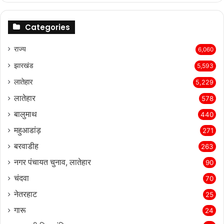
Categories
राज्‍य
6,060
झारखंड
5,593
लातेहार
5,229
लातेहार
578
बालुमाथ
440
महुआडांड़
271
बरवाडीह
263
नगर पंचायत चुनाव, लातेहार
90
चंदवा
70
नेतरहाट
25
गारू
24