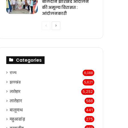
बलिदान झारखंड आंदोलन
की अमूल्य विरासत :
आंदोलनकारी
Previous
Next
page
page
Categories
राज्‍य
6,088
झारखंड
5,621
लातेहार
5,252
लातेहार
588
बालुमाथ
441
महुआडांड़
275