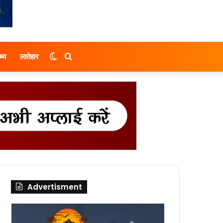
Switch
Search
थ्य
लातेहार
skin
for
Advertisment