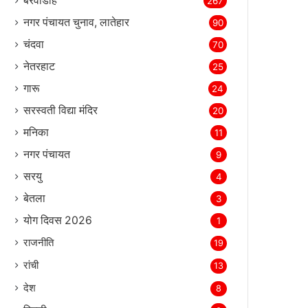
बरवाडीह
267
नगर पंचायत चुनाव, लातेहार
90
चंदवा
70
नेतरहाट
25
गारू
24
सरस्‍वती विद्या मंदिर
20
मनिका
11
नगर पंचायत
9
सरयु
4
बेतला
3
योग दिवस 2026
1
राजनीति
19
रांची
13
देश
8