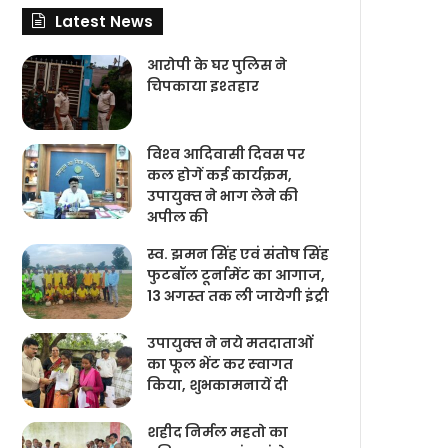
Latest News
आरोपी के घर पुलिस ने
चिपकाया इश्तहार
विश्‍व आदिवासी दिवस पर
कल होगें कई कार्यक्रम,
उपायुक्‍त ने भाग लेने की
अपील की
स्व. झमन सिंह एवं संतोष सिंह
फुटबॉल टूर्नामेंट का आगाज,
13 अगस्त तक ली जायेगी इंट्री
उपायुक्‍त ने नये मतदाताओंं
का फूल भेंट कर स्‍वागत
किया, शुभकामनायें दी
शहीद निर्मल महतो का