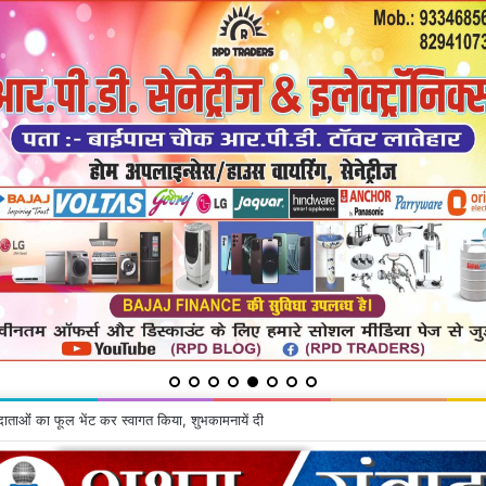
 का बलिदान झारखंड आंदोलन की अमूल्य विरासत : आंदोलनकारी