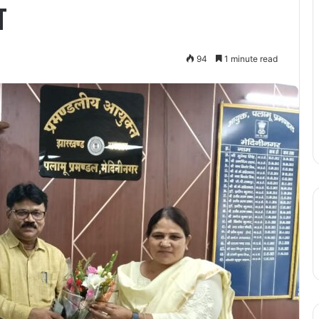
त
94
1 minute read