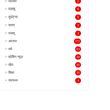
दिल्‍ली
2
पलामू
6
दुर्घटना
5
चतरा
3
पलामू
2
अपराध
172
धर्म
83
ब्रेकिंग न्यूज़
49
खेल
45
शिक्षा
35
स्वास्थ्य
4