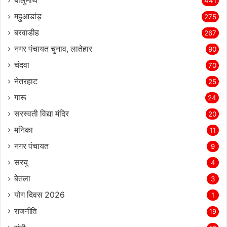
बालुमाथ
441
महुआडांड़
275
बरवाडीह
267
नगर पंचायत चुनाव, लातेहार
90
चंदवा
70
नेतरहाट
25
गारू
24
सरस्‍वती विद्या मंदिर
20
मनिका
11
नगर पंचायत
9
सरयु
4
बेतला
3
योग दिवस 2026
1
राजनीति
19