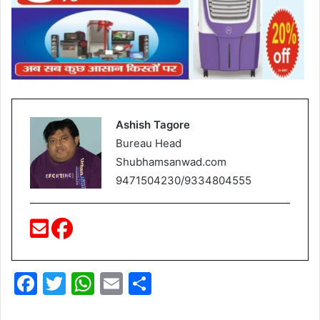
Ashish Tagore
Bureau Head
Shubhamsanwad.com
9471504230/9334804555
F
T
W
E
S
a
w
h
m
h