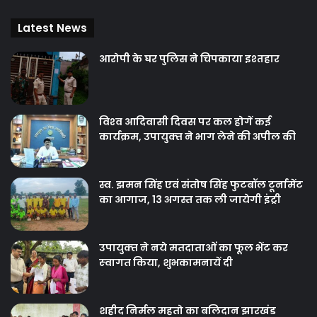
Latest News
आरोपी के घर पुलिस ने चिपकाया इश्तहार
विश्‍व आदिवासी दिवस पर कल होगें कई
कार्यक्रम, उपायुक्‍त ने भाग लेने की अपील की
स्व. झमन सिंह एवं संतोष सिंह फुटबॉल टूर्नामेंट
का आगाज, 13 अगस्त तक ली जायेगी इंट्री
उपायुक्‍त ने नये मतदाताओंं का फूल भेंट कर
स्‍वागत किया, शुभकामनायें दी
शहीद निर्मल महतो का बलिदान झारखंड