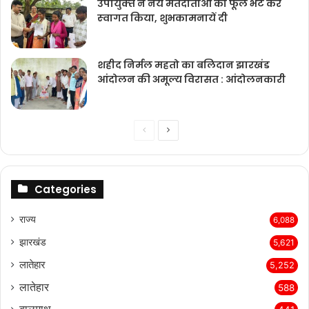
उपायुक्‍त ने नये मतदाताओंं का फूल भेंट कर
स्‍वागत किया, शुभकामनायें दी
शहीद निर्मल महतो का बलिदान झारखंड
आंदोलन की अमूल्य विरासत : आंदोलनकारी
Previous
Next
page
page
Categories
राज्‍य
6,088
झारखंड
5,621
लातेहार
5,252
लातेहार
588