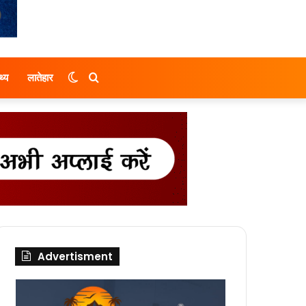
Switch
Search
थ्य
लातेहार
skin
for
Advertisment