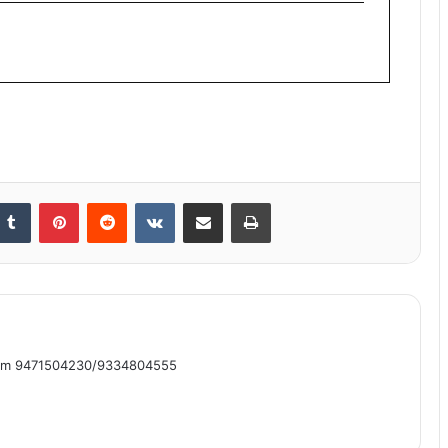
nkedIn
Tumblr
Pinterest
Reddit
VKontakte
Share via Email
Print
om 9471504230/9334804555