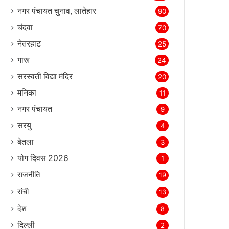
नगर पंचायत चुनाव, लातेहार
90
चंदवा
70
नेतरहाट
25
गारू
24
सरस्‍वती विद्या मंदिर
20
मनिका
11
नगर पंचायत
9
सरयु
4
बेतला
3
योग दिवस 2026
1
राजनीति
19
रांची
13
देश
8
दिल्‍ली
2