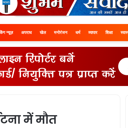
ेकिंग न्यूज़
अपराध
खेल
मनोरंजन
धर्म
व्यापार
शिक्षा
स्वास्
टना में मौत