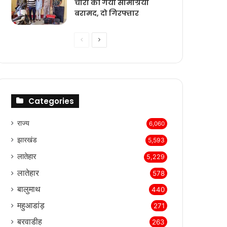
चोरी की गयी सामग्रियां
बरामद, दो गिरफ्तार
Previous
Next
page
page
Categories
राज्‍य
6,060
झारखंड
5,593
लातेहार
5,229
लातेहार
578
बालुमाथ
440
महुआडांड़
271
बरवाडीह
263