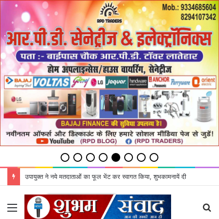
उपायुक्‍त ने नये मतदाताओंं का फूल भेंट कर स्‍वागत किया, शुभकामनायें दी
Menu
S