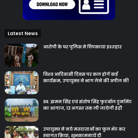
Latest News
आरोपी के घर पुलिस ने चिपकाया इश्तहार
विश्‍व आदिवासी दिवस पर कल होगें कई
कार्यक्रम, उपायुक्‍त ने भाग लेने की अपील की
स्व. झमन सिंह एवं संतोष सिंह फुटबॉल टूर्नामेंट
का आगाज, 13 अगस्त तक ली जायेगी इंट्री
उपायुक्‍त ने नये मतदाताओंं का फूल भेंट कर
स्‍वागत किया, शुभकामनायें दी