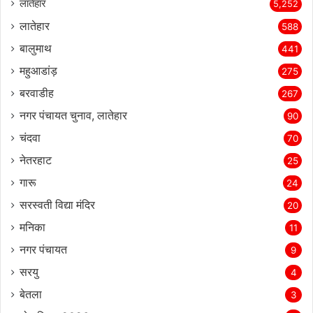
लातेहार
5,252
लातेहार
588
बालुमाथ
441
महुआडांड़
275
बरवाडीह
267
नगर पंचायत चुनाव, लातेहार
90
चंदवा
70
नेतरहाट
25
गारू
24
सरस्‍वती विद्या मंदिर
20
मनिका
11
नगर पंचायत
9
सरयु
4
बेतला
3