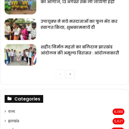
का आगाज, 13 अगस्त तक ली जायेगी इंट्री
उपायुक्‍त ने नये मतदाताओंं का फूल भेंट कर
स्‍वागत किया, शुभकामनायें दी
शहीद निर्मल महतो का बलिदान झारखंड
आंदोलन की अमूल्य विरासत : आंदोलनकारी
Previous
Next
page
page
Categories
राज्‍य
6,088
झारखंड
5,621