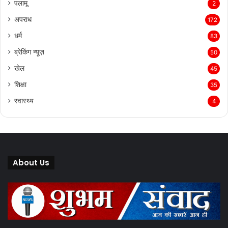
पलामू
2
अपराध
172
धर्म
83
ब्रेकिंग न्यूज़
50
खेल
45
शिक्षा
35
स्वास्थ्य
4
About Us