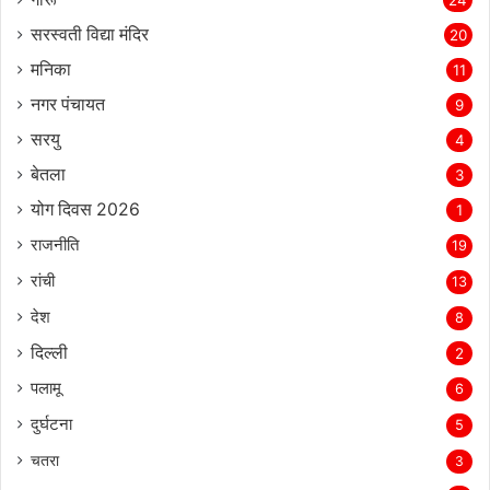
24
सरस्‍वती विद्या मंदिर
20
मनिका
11
नगर पंचायत
9
सरयु
4
बेतला
3
योग दिवस 2026
1
राजनीति
19
रांची
13
देश
8
दिल्‍ली
2
पलामू
6
दुर्घटना
5
चतरा
3