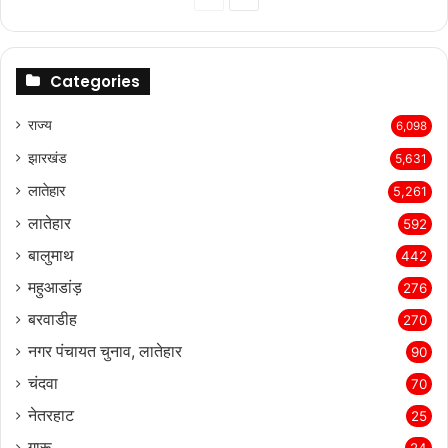
page
page
Categories
राज्‍य
6,098
झारखंड
5,631
लातेहार
5,261
लातेहार
592
बालुमाथ
442
महुआडांड़
276
बरवाडीह
270
नगर पंचायत चुनाव, लातेहार
90
चंदवा
70
नेतरहाट
25
गारू