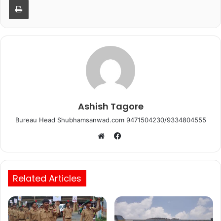
o
p
o
p
k
Ashish Tagore
Bureau Head Shubhamsanwad.com 9471504230/9334804555
Facebook
Website
Related Articles