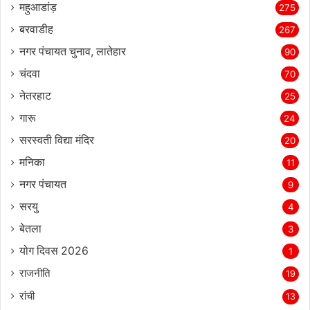
महुआडांड़
275
बरवाडीह
267
नगर पंचायत चुनाव, लातेहार
90
चंदवा
70
नेतरहाट
25
गारू
24
सरस्‍वती विद्या मंदिर
20
मनिका
11
नगर पंचायत
9
सरयु
4
बेतला
3
योग दिवस 2026
1
राजनीति
19
रांची
13