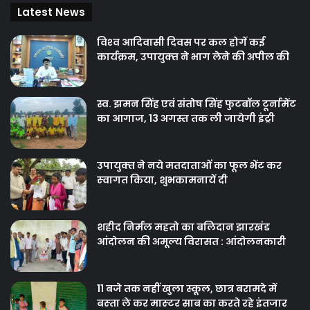
Latest News
विश्‍व आदिवासी दिवस पर कल होगें कई
कार्यक्रम, उपायुक्‍त ने भाग लेने की अपील की
स्व. झमन सिंह एवं संतोष सिंह फुटबॉल टूर्नामेंट
का आगाज, 13 अगस्त तक ली जायेगी इंट्री
उपायुक्‍त ने नये मतदाताओंं का फूल भेंट कर
स्‍वागत किया, शुभकामनायें दी
शहीद निर्मल महतो का बलिदान झारखंड
आंदोलन की अमूल्य विरासत : आंदोलनकारी
11 बजे तक नहीं खुला स्कूल, छात्र बरामदे में
बस्‍ता ले कर मास्‍टर साब का करते रहे इंतजार