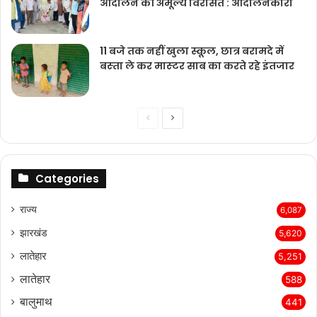
आंदोलन की अमूल्य विरासत : आंदोलनकारी
11 बजे तक नहीं खुला स्कूल, छात्र बरामदे में
बस्‍ता ले कर मास्‍टर साब का करते रहे इंतजार
Previous
Next
page
page
Categories
राज्‍य
6,087
झारखंड
5,620
लातेहार
5,251
लातेहार
588
बालुमाथ
441