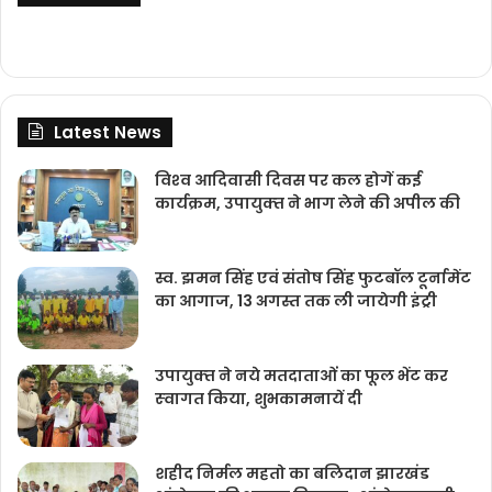
Latest News
विश्‍व आदिवासी दिवस पर कल होगें कई
कार्यक्रम, उपायुक्‍त ने भाग लेने की अपील की
स्व. झमन सिंह एवं संतोष सिंह फुटबॉल टूर्नामेंट
का आगाज, 13 अगस्त तक ली जायेगी इंट्री
उपायुक्‍त ने नये मतदाताओंं का फूल भेंट कर
स्‍वागत किया, शुभकामनायें दी
शहीद निर्मल महतो का बलिदान झारखंड