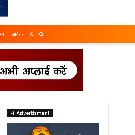
Switch
Search
थ्य
लातेहार
skin
for
Advertisment