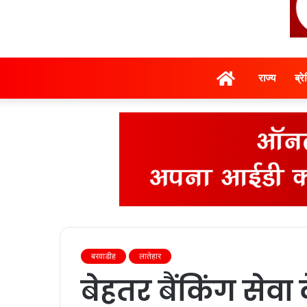
होम
राज्‍य
ब्र
बरवाडीह
लातेहार
बेहतर बैंकिंग सेवा