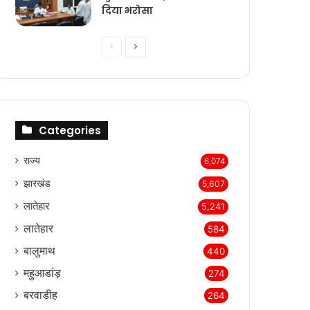
दिया भरोसा
Previous
Next
page
page
Categories
राज्‍य
6,074
झारखंड
5,607
लातेहार
5,241
लातेहार
584
बालुमाथ
440
महुआडांड़
274
बरवाडीह
264