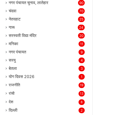
नगर पंचायत चुनाव, लातेहार
90
चंदवा
70
नेतरहाट
25
गारू
24
सरस्‍वती विद्या मंदिर
20
मनिका
11
नगर पंचायत
9
सरयु
4
बेतला
3
योग दिवस 2026
1
राजनीति
19
रांची
13
देश
8
दिल्‍ली
2