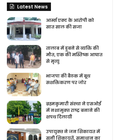
Latest News
आर्म्स एक्ट के आरोपी को
सात साल की सजा
तालाब में डूबने से व्यक्ति की
मौत, एक की मस्तिष्क आघात
से मृत्यु
भाजपा की बैठक में बूथ
सशक्तिकरण पर जोर
ब्रह्मकुमारी संस्‍था ने एसओई
में नशामुक्‍त राष्‍ट्र बनाने की
शपथ दिलायी
उपायुक्‍त ने जन शिकायत में
सुनी शिकायतें, समाधान का