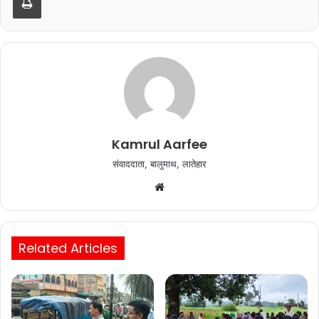
o
p
o
p
k
Kamrul Aarfee
संवाददाता, बालुमाथ, लातेहार
Website
Related Articles