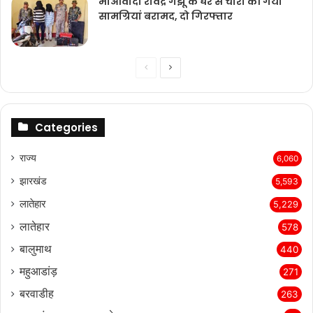
माओवादी रविंद्र गंझू के घर से चोरी की गयी
सामग्रियां बरामद, दो गिरफ्तार
Previous
Next
page
page
Categories
राज्‍य
6,060
झारखंड
5,593
लातेहार
5,229
लातेहार
578
बालुमाथ
440
महुआडांड़
271
बरवाडीह
263