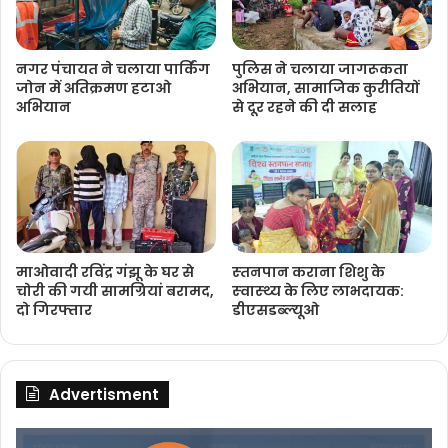
नगर पंचायत ने चलाया पार्किंग
पुलिस ने चलाया जागरूकता
जोन में अतिक्रमण हटाओ
अभियान, सामाजिक कुरीतियों
अभियान
से दूर रहने की दी सलाह
माओवादी रविंद्र गंझू के घर से
स्‍तनपान कराना शिशु के
चोरी की गयी सामग्रियां बरामद,
स्‍वास्‍थ्‍य के लिए लाभदायक:
दो गिरफ्तार
डीएसडब्‍ल्‍यूओ
Advertisment