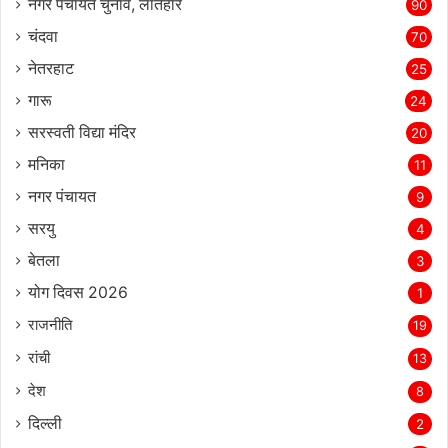
नगर पंचायत चुनाव, लातेहार
90
चंदवा
70
नेतरहाट
25
गारू
24
सरस्‍वती विद्या मंदिर
20
मनिका
11
नगर पंचायत
9
सरयु
4
बेतला
3
योग दिवस 2026
1
राजनीति
19
रांची
13
देश
8
दिल्‍ली
2