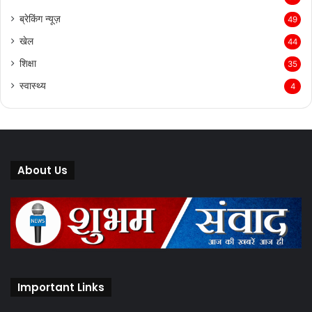
धर्म
83
ब्रेकिंग न्यूज़
49
खेल
44
शिक्षा
35
स्वास्थ्य
4
About Us
Important Links