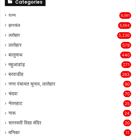
Categories
राज्‍य
6,061
झारखंड
5,594
लातेहार
5,230
लातेहार
579
बालुमाथ
440
महुआडांड़
271
बरवाडीह
263
नगर पंचायत चुनाव, लातेहार
90
चंदवा
70
नेतरहाट
25
गारू
24
सरस्‍वती विद्या मंदिर
20
मनिका
11