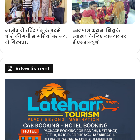
माओवादी रविंद्र गंझू के घर से
स्‍तनपान कराना शिशु के
चोरी की गयी सामग्रियां बरामद,
स्‍वास्‍थ्‍य के लिए लाभदायक:
दो गिरफ्तार
डीएसडब्‍ल्‍यूओ
Advertisment