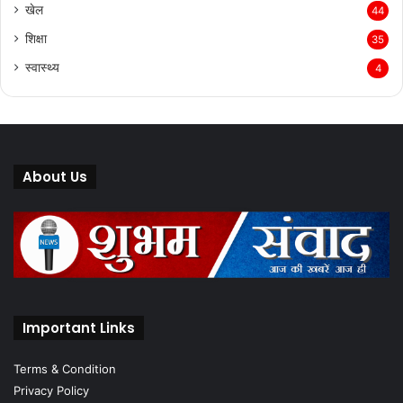
अपराध
172
धर्म
83
ब्रेकिंग न्यूज़
49
खेल
44
शिक्षा
35
स्वास्थ्य
4
About Us