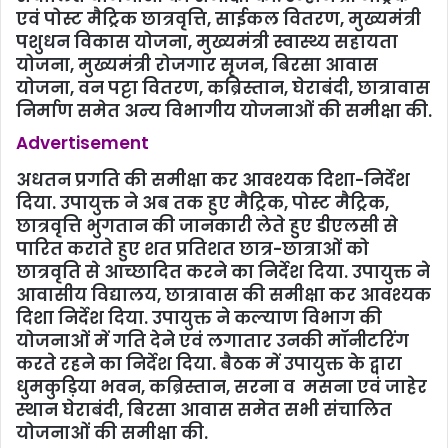
लातेहार।
सोमवार को उपायुक्त उत्कर्ष गुप्ता ने
समाहरणालय के सभागार मे समेकित जनजाति
विकास अभिकरण (आइटीडीए) एवं कल्याण विभाग से
संचालित योजनाओं की समीक्षा की. उन्‍होने प्री मैट्रिक
एवं पोस्ट मैट्रिक छात्रवृत्ति, साईकल वितरण, मुख्यमंत्री
पशुधन विकास योजना, मुख्यमंत्री स्वास्थ्य सहायता
योजना, मुख्यमंत्री रोजगार सृजन, बिरसा आवास
योजना, वन पट्टा वितरण, कब्रिस्तान, घेराबंदी, छात्रावास
निर्माण समेत अन्य विभागीय योजनाओं की समीक्षा की.
Advertisement
अधतन प्रगति की समीक्षा कर आवश्यक दिशा-निर्देश
दिया. उपायुक्त ने अब तक हुए मैट्रिक, पोस्ट मैट्रिक,
छात्रवृत्ति भुगतान की जानकारी लेते हुए डीएलसी से
पारित कराते हुए शत प्रतिशत छात्र-छात्राओं को
छात्रवृति से आच्छादित करने का निर्देश दिया. उपायुक्त ने
आवासीय विद्यालय, छात्रावास की समीक्षा कर आवश्यक
दिशा निर्देश दिया. उपायुक्त ने कल्याण विभाग की
योजनाओं में गति देने एवं लगातार उनकी मॉनीटरिंग