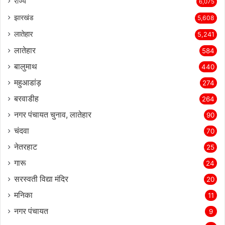
Categories
राज्‍य
6,075
झारखंड
5,608
लातेहार
5,241
लातेहार
584
बालुमाथ
440
महुआडांड़
274
बरवाडीह
264
नगर पंचायत चुनाव, लातेहार
90
चंदवा
70
नेतरहाट
25
गारू
24
सरस्‍वती विद्या मंदिर