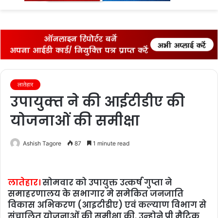
एक साल पहले हाई स्कूल बना, अब तक नहीं मिले शिक्षक और संसाधन, जमीन पर बैठकर पढ़ रहे 319 बच्चे
Menu
S
fo
लातेहार
उपायुक्‍त ने की आईटीडीए की
योजनाओं की समीक्षा
Ashish Tagore
87
1 minute read