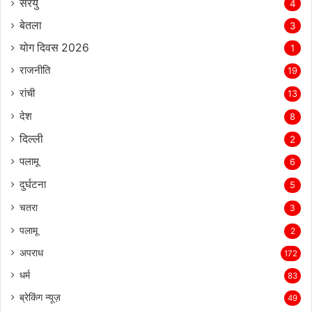
20
मनिका
11
नगर पंचायत
9
सरयु
4
बेतला
3
योग दिवस 2026
1
राजनीति
19
रांची
13
देश
8
दिल्‍ली
2
पलामू
6
दुर्घटना
5
चतरा
3
पलामू
2