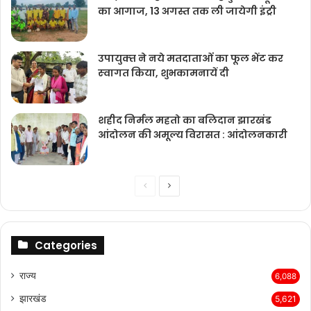
का आगाज, 13 अगस्त तक ली जायेगी इंट्री
उपायुक्‍त ने नये मतदाताओंं का फूल भेंट कर
स्‍वागत किया, शुभकामनायें दी
शहीद निर्मल महतो का बलिदान झारखंड
आंदोलन की अमूल्य विरासत : आंदोलनकारी
Previous
Next
page
page
Categories
राज्‍य
6,088
झारखंड
5,621