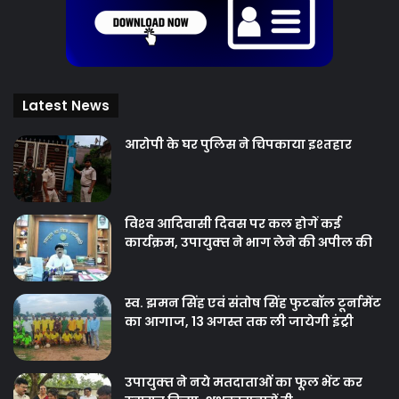
Latest News
आरोपी के घर पुलिस ने चिपकाया इश्तहार
विश्‍व आदिवासी दिवस पर कल होगें कई
कार्यक्रम, उपायुक्‍त ने भाग लेने की अपील की
स्व. झमन सिंह एवं संतोष सिंह फुटबॉल टूर्नामेंट
का आगाज, 13 अगस्त तक ली जायेगी इंट्री
उपायुक्‍त ने नये मतदाताओंं का फूल भेंट कर