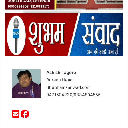
Ashish Tagore
Bureau Head
Shubhamsanwad.com
9471504230/9334804555