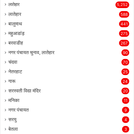
लातेहार
5,252
लातेहार
588
बालुमाथ
441
महुआडांड़
275
बरवाडीह
267
नगर पंचायत चुनाव, लातेहार
90
चंदवा
70
नेतरहाट
25
गारू
24
सरस्‍वती विद्या मंदिर
20
मनिका
11
नगर पंचायत
9
सरयु
4
बेतला
3