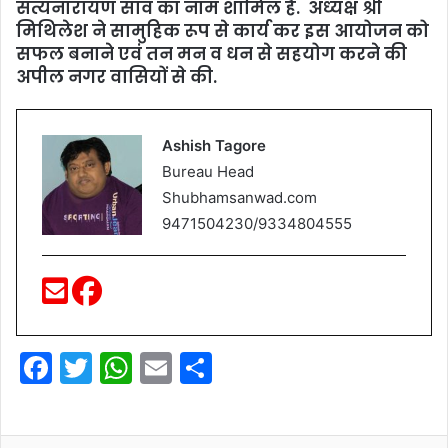
सत्यनारायण साव का नाम शामिल हैं. अध्‍यक्ष श्री
मिथिलेश ने सामुहिक रूप से कार्य कर इस आयोजन को
सफल बनाने एवं तन मन व धन से सहयोग करने की
अपील नगर वासियों से की.
Ashish Tagore
Bureau Head
Shubhamsanwad.com
9471504230/9334804555
F
T
W
E
S
a
w
h
m
h
c
itt
at
ai
ar