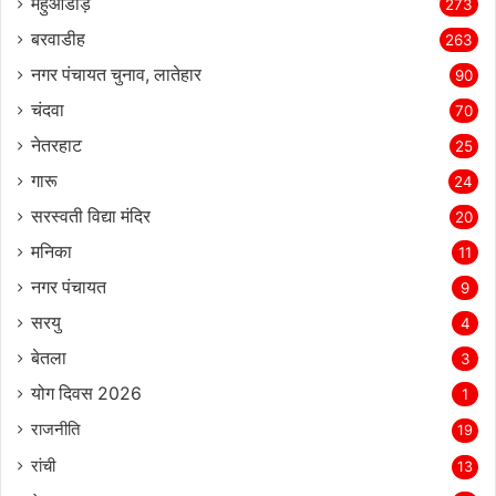
महुआडांड़
273
बरवाडीह
263
नगर पंचायत चुनाव, लातेहार
90
चंदवा
70
नेतरहाट
25
गारू
24
सरस्‍वती विद्या मंदिर
20
मनिका
11
नगर पंचायत
9
सरयु
4
बेतला
3
योग दिवस 2026
1
राजनीति
19
रांची
13