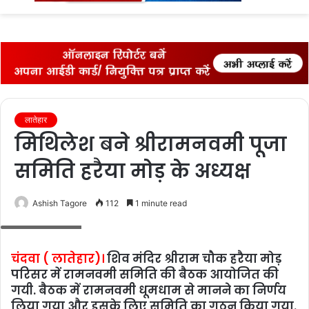
fo
लातेहार
मिथिलेश बने श्रीरामनवमी पूजा
समिति हरैया मोड़ के अध्यक्ष
Ashish Tagore
112
1 minute read
बैठक में शामिल लोग
चंदवा ( लातेहार)।
शिव मंदिर श्रीराम चौक हरैया मोड़
परिसर में रामनवमी समिति की बैठक आयोजित की
गयी. बैठक में रामनवमी धूमधाम से मानने का निर्णय
लिया गया और इसके लिए समिति का गठन किया गया.