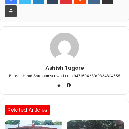
b
A
Print
o
p
o
p
k
Ashish Tagore
Bureau Head Shubhamsanwad.com 9471504230/9334804555
Facebook
Website
Related Articles