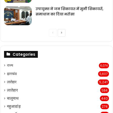
उपायुक्‍त ने जन शिकायत में सुनी शिकायतें,
समाधान का दिया भरोसा
Previous
Next
page
page
Categories
राज्‍य
6,074
झारखंड
5,607
लातेहार
5,241
लातेहार
584
बालुमाथ
440
महुआडांड़
274