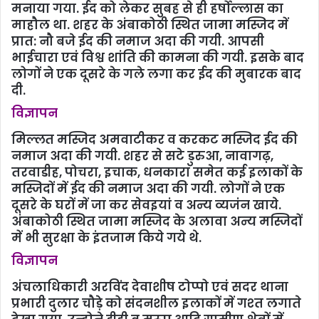
मनाया गया. ईद को लेकर सुबह से ही हर्षोल्लास का
माहौल था. शहर के अंबाकोठी स्थित जामा मस्जिद में
प्रात: नौ बजे ईद की नमाज अदा की गयी. आपसी
भाईचारा एवं विश्व शांति की कामना की गयी. इसके बाद
लोगों ने एक दूसरे के गले लगा कर ईद की मुबारक बाद
दी.
विज्ञापन
मिल्लत मस्जिद अमवाटीकर व करकट मस्जिद ईद की
नमाज अदा की गयी. शहर से सटे डुरुआ, नावागढ़,
तरवाडीह, पोचरा, इचाक, धनकारा समेत कई इलाकों के
मस्जिदों में ईद की नमाज अदा की गयी. लोगों ने एक
दूसरे के घरों में जा कर सेवइयां व अन्य व्यजंन खाये.
अंबाकोठी स्थित जामा मस्जिद के अलावा अन्य मस्जिदों
में भी सुरक्षा के इंतजाम किये गये थे.
विज्ञापन
अंचलाधिकारी अरविंद देवाशीष टोप्‍पो एवं सदर थाना
प्रभारी दुलार चौड़े को संदनशील इलाकों में गश्‍त लगाते