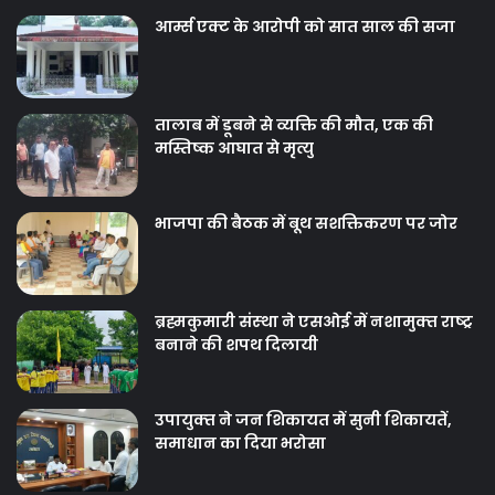
आर्म्स एक्ट के आरोपी को सात साल की सजा
तालाब में डूबने से व्यक्ति की मौत, एक की
मस्तिष्क आघात से मृत्यु
भाजपा की बैठक में बूथ सशक्तिकरण पर जोर
ब्रह्मकुमारी संस्‍था ने एसओई में नशामुक्‍त राष्‍ट्र
बनाने की शपथ दिलायी
उपायुक्‍त ने जन शिकायत में सुनी शिकायतें,
समाधान का दिया भरोसा