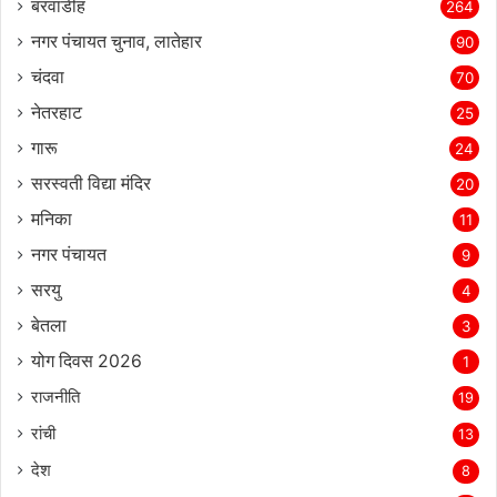
बरवाडीह
264
नगर पंचायत चुनाव, लातेहार
90
चंदवा
70
नेतरहाट
25
गारू
24
सरस्‍वती विद्या मंदिर
20
मनिका
11
नगर पंचायत
9
सरयु
4
बेतला
3
योग दिवस 2026
1
राजनीति
19
रांची
13
देश
8