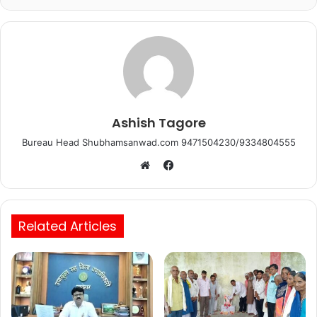
o
p
k
Ashish Tagore
Bureau Head Shubhamsanwad.com 9471504230/9334804555
Facebook
Website
Related Articles