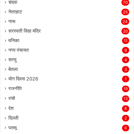
चंदवा
70
नेतरहाट
25
गारू
24
सरस्‍वती विद्या मंदिर
20
मनिका
11
नगर पंचायत
9
सरयु
4
बेतला
3
योग दिवस 2026
1
राजनीति
19
रांची
13
देश
8
दिल्‍ली
2
पलामू
6