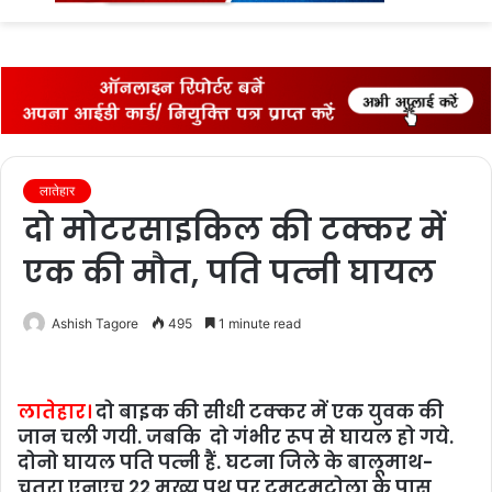
fo
लातेहार
दो मोटरसाइकिल की टक्कर में
एक की मौत, पति पत्‍नी घायल
Ashish Tagore
495
1 minute read
लातेहार।
दो बाइक की सीधी टक्‍कर में एक युवक की
जान चली गयी. जबकि दो गंभीर रूप से घायल हो गये.
दोनो घायल पति पत्‍नी हैं. घटना जिले के बालूमाथ-
चतरा एनएच 22 मुख्य पथ पर टमटमटोला के पास