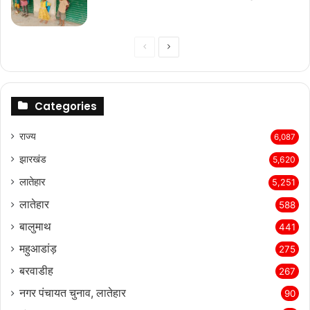
Previous
Next
page
page
Categories
राज्‍य
6,087
झारखंड
5,620
लातेहार
5,251
लातेहार
588
बालुमाथ
441
महुआडांड़
275
बरवाडीह
267
नगर पंचायत चुनाव, लातेहार
90