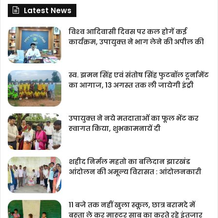
Latest News
विश्‍व आदिवासी दिवस पर कल होगें कई
कार्यक्रम, उपायुक्‍त ने भाग लेने की अपील की
स्व. झमन सिंह एवं संतोष सिंह फुटबॉल टूर्नामेंट
का आगाज, 13 अगस्त तक ली जायेगी इंट्री
उपायुक्‍त ने नये मतदाताओंं का फूल भेंट कर
स्‍वागत किया, शुभकामनायें दी
शहीद निर्मल महतो का बलिदान झारखंड
आंदोलन की अमूल्य विरासत : आंदोलनकारी
11 बजे तक नहीं खुला स्कूल, छात्र बरामदे में
बस्‍ता ले कर मास्‍टर साब का करते रहे इंतजार