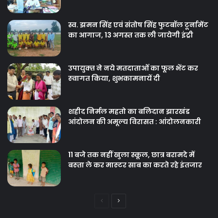
स्व. झमन सिंह एवं संतोष सिंह फुटबॉल टूर्नामेंट
का आगाज, 13 अगस्त तक ली जायेगी इंट्री
उपायुक्‍त ने नये मतदाताओंं का फूल भेंट कर
स्‍वागत किया, शुभकामनायें दी
शहीद निर्मल महतो का बलिदान झारखंड
आंदोलन की अमूल्य विरासत : आंदोलनकारी
11 बजे तक नहीं खुला स्कूल, छात्र बरामदे में
बस्‍ता ले कर मास्‍टर साब का करते रहे इंतजार
Previous
Next
page
page