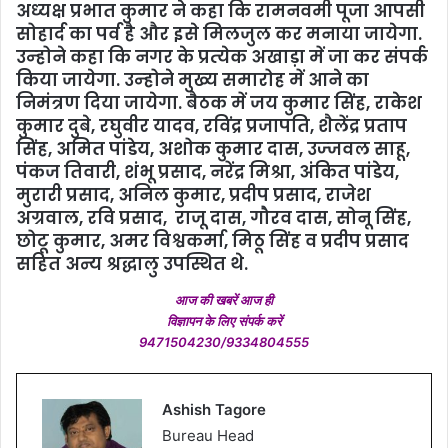
अध्‍यक्ष प्रभात कुमार ने कहा कि रामनवमी पूजा आपसी
सोहार्द का पर्व है और इसे मिलजुल कर मनाया जायेगा.
उन्‍होने कहा कि नगर के प्रत्‍येक अखाड़ा में जा कर संपर्क
किया जायेगा. उन्‍होने मुख्‍य समारोह में आने का
निमंत्रण दिया जायेगा. बैठक में जय कुमार सिंह, राकेश
कुमार दुबे, रघुवीर यादव, रविंद्र प्रजापति, शैलेंद्र प्रताप
सिंह, अमित पांडेय, अशोक कुमार दास, उज्‍जवल साहू,
पंकज तिवारी, शंभू प्रसाद, नरेंद्र मिश्रा, अं‍कित पांडेय,
मुरारी प्रसाद, अनिल कुमार, प्रदीप प्रसाद, राजेश
अग्रवाल, रवि प्रसाद, राजू दास, गौरव दास, सोनू सिंह,
छोटू कुमार, अमर विश्वकर्मा, मिठू सिंह व प्रदीप प्रसाद
सहित अन्य श्रद्धालु उपस्थित थे.
आज की खबरें आज ही
विज्ञापन के लिए संपर्क करें
9471504230/9334804555
Ashish Tagore
Bureau Head