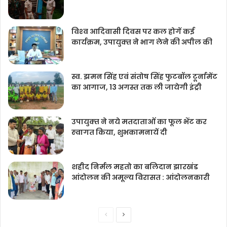
विश्‍व आदिवासी दिवस पर कल होगें कई
कार्यक्रम, उपायुक्‍त ने भाग लेने की अपील की
स्व. झमन सिंह एवं संतोष सिंह फुटबॉल टूर्नामेंट
का आगाज, 13 अगस्त तक ली जायेगी इंट्री
उपायुक्‍त ने नये मतदाताओंं का फूल भेंट कर
स्‍वागत किया, शुभकामनायें दी
शहीद निर्मल महतो का बलिदान झारखंड
आंदोलन की अमूल्य विरासत : आंदोलनकारी
Previous
Next