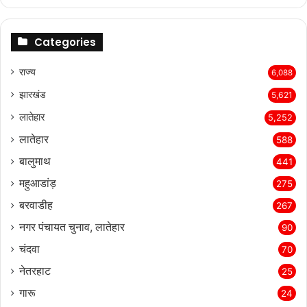
page
page
Categories
राज्‍य
6,088
झारखंड
5,621
लातेहार
5,252
लातेहार
588
बालुमाथ
441
महुआडांड़
275
बरवाडीह
267
नगर पंचायत चुनाव, लातेहार
90
चंदवा
70
नेतरहाट
25
गारू
24