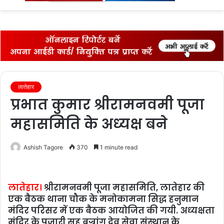
fo
लातेहार
प्रभात कुमार श्रीरामनवमी पूजा
महासमिति के अध्‍यक्ष बने
Ashish Tagore
370
1 minute read
लातेहार।
श्रीरामनवमी पूजा महासमिति, लातेहार की
एक बैठक थाना चौक के मनोकामना सिद्ध हनुमान
मंदिर परिसर में एक बैठक आयोजित की गयी. अध्‍यक्षता
मंदिर के पुजारी सह बज्रांग देव सेवा संस्‍थान के