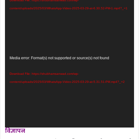
Download File: https://shubhamsanwad.com/wp-
content/uploads/2025/03/WhatsApp-Video-2025-03-29-at-6.30.52-PM-1.mp4?_=1
Video
Media error: Format(s) not supported or source(s) not found
Player
Download File: https://shubhamsanwad.com/wp-
content/uploads/2025/03/WhatsApp-Video-2025-03-29-at-5.31.51-PM.mp4?_=2
विज्ञापन