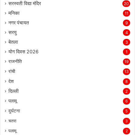
सरस्‍वती विद्या मंदिर
20
मनिका
11
नगर पंचायत
9
सरयु
4
बेतला
3
योग दिवस 2026
1
राजनीति
19
रांची
13
देश
8
दिल्‍ली
2
पलामू
6
दुर्घटना
5
चतरा
3
पलामू
2