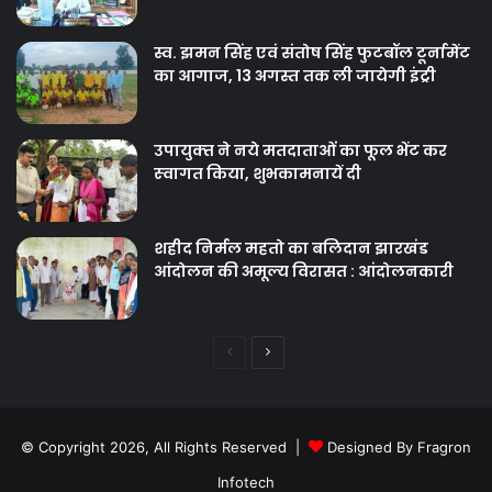
स्व. झमन सिंह एवं संतोष सिंह फुटबॉल टूर्नामेंट
का आगाज, 13 अगस्त तक ली जायेगी इंट्री
उपायुक्‍त ने नये मतदाताओंं का फूल भेंट कर
स्‍वागत किया, शुभकामनायें दी
शहीद निर्मल महतो का बलिदान झारखंड
आंदोलन की अमूल्य विरासत : आंदोलनकारी
Previous
Next
page
page
© Copyright 2026, All Rights Reserved |
Designed By Fragron
Infotech