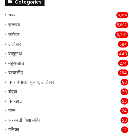
Categories
राज्‍य
6,074
झारखंड
5,607
लातेहार
5,241
लातेहार
584
बालुमाथ
440
महुआडांड़
274
बरवाडीह
264
नगर पंचायत चुनाव, लातेहार
90
चंदवा
70
नेतरहाट
25
गारू
24
सरस्‍वती विद्या मंदिर
20
मनिका
11