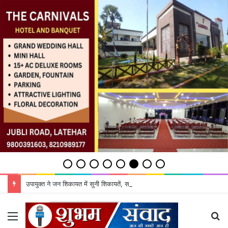
उपायुक्‍त ने जन शिकायत में सुनी शिकायतें, समाधान का दिया भरोसा
Menu
S