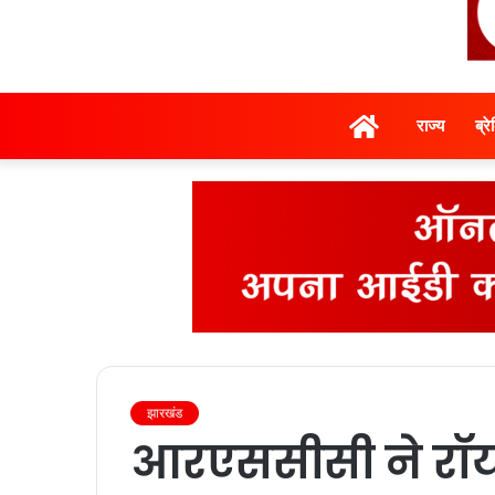
होम
राज्‍य
ब्र
झारखंड
आरएससीसी ने रॉय