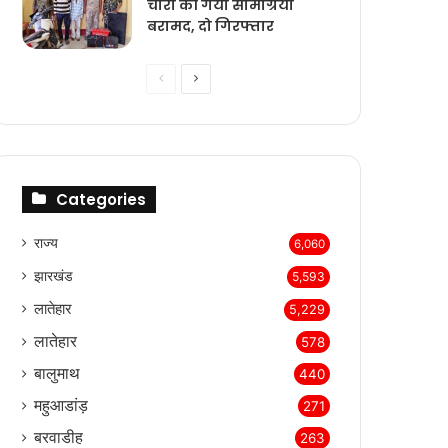
चोरी की गयी सामग्रियां
बरामद, दो गिरफ्तार
Previous
Next
page
page
Categories
राज्‍य
6,060
झारखंड
5,593
लातेहार
5,229
लातेहार
578
बालुमाथ
440
महुआडांड़
271
बरवाडीह
263