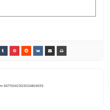
nkedIn
Tumblr
Pinterest
Reddit
VKontakte
Share via Email
Print
om 9471504230/9334804555