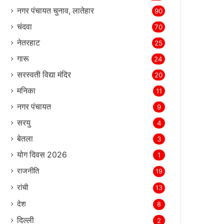
नगर पंचायत चुनाव, लातेहार
90
चंदवा
70
नेतरहाट
25
गारू
24
सरस्‍वती विद्या मंदिर
20
मनिका
11
नगर पंचायत
9
सरयु
4
बेतला
3
योग दिवस 2026
1
राजनीति
19
रांची
13
देश
8
दिल्‍ली
2