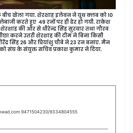
बीच खेला गया. शेरशाह इलेवन ने यूथ क्लब को 10
लेबाजी करते हुए 49 रनों पर ही ढेर हो गयी. राकेश
 शेरशाह की ओर से धीरेन्द्र सिंह सुरवार तथा गौरव
पीछा करने उतरी शेरशाह की टीम ने बिना किसी
द्र सिंह 26 और प्रियांशु चौबे ने 23 रन बनाए. मैन
 को संघ के संयुक्त सचिव प्रकाश कुमार ने दिया.
nwad.com 9471504230/9334804555