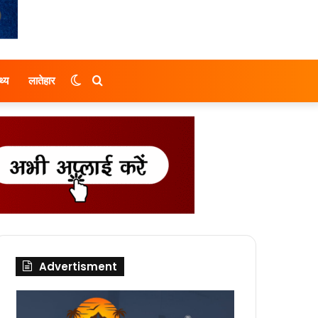
Switch
Search
थ्य
लातेहार
skin
for
Advertisment