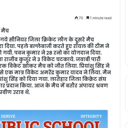
70
1 minute read
 मैच
े गये सीनियर जिला क्रिकेट लीग के दूसरे मैच
 दिया. पहले बल्‍लेबाजी करते हुुए रॉयल की टीम ने
र हो गयी. पवन कुमार ने 28 रनो का योगदान दिया.
ा राजीव कुजूर ने 3 विकेट चटकाये. जवाबी पारी
क विकेट खोकर मैच को जीत लिया. प्रियांशु सिंह ने
े एक मात्र विकेट अमरेंद्र कुमार यादव ने लिया. मैन
ंशु सिंह को दिया गया. लातेहार जिला किक्रेट संघ
्‍कार प्रदान किया. आज के मैच में बतौर अंपायर श्रवण
्रवीण उराव थे.