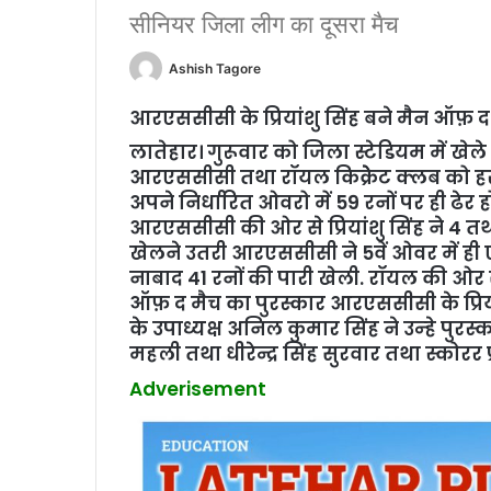
सीनियर जिला लीग का दूसरा मैच
Ashish Tagore
आरएससीसी के प्रियांशु सिंह बने मैन ऑफ़ द
लातेहार। गुरूवार को जिला स्‍टेडियम में खेल
आरएससीसी तथा रॉयल किक्रेेट क्‍लब को हरा
अपने निर्धारित ओवरो में 59 रनों पर ही ढे
आरएससीसी की ओर से प्रियांशु सिंह ने 4 तथ
खेलने उतरी आरएससीसी ने 5वें ओवर में ही ए
नाबाद 41 रनों की पारी खेली. रॉयल की ओर स
ऑफ़ द मैच का पुरस्कार आरएससीसी के प्रिया
के उपाध्यक्ष अनिल कुमार सिंह ने उन्‍हे पुरस
महली तथा धीरेन्द्र सिंह सुरवार तथा स्‍कोरर प
Adverisement