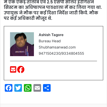
में एक एकड़ तालाब एवं 2.5 एसपी सोलर इरीगेशन
सिस्टम का अधिष्ठापन पाठशाला में कर लिया गया था.
उपायुक्त ने मौक पर कई दिशा निर्देश जारी किये. मौक
पर कई अधिकारी मौजूद थे.
Ashish Tagore
Bureau Head
Shubhamsanwad.com
9471504230/9334804555
F
T
W
E
S
a
w
h
m
h
c
itt
at
ai
ar