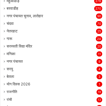
महुआडांड़
276
बरवाडीह
270
नगर पंचायत चुनाव, लातेहार
90
चंदवा
70
नेतरहाट
25
गारू
24
सरस्‍वती विद्या मंदिर
20
मनिका
11
नगर पंचायत
9
सरयु
4
बेतला
3
योग दिवस 2026
1
राजनीति
19
रांची
13