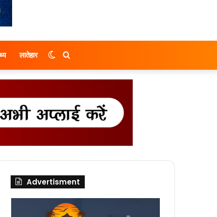
Switch
Search
थ्य
लातेहार
skin
for
Advertisment