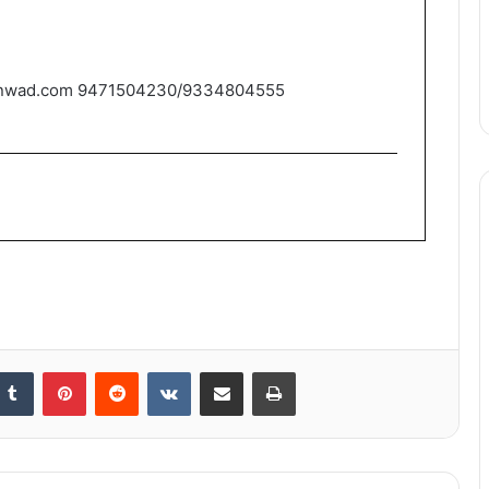
nwad.com 9471504230/9334804555
nkedIn
Tumblr
Pinterest
Reddit
VKontakte
Share via Email
Print