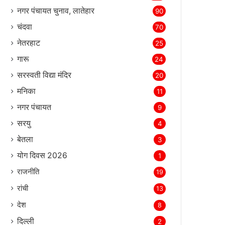
नगर पंचायत चुनाव, लातेहार
90
चंदवा
70
नेतरहाट
25
गारू
24
सरस्‍वती विद्या मंदिर
20
मनिका
11
नगर पंचायत
9
सरयु
4
बेतला
3
योग दिवस 2026
1
राजनीति
19
रांची
13
देश
8
दिल्‍ली
2