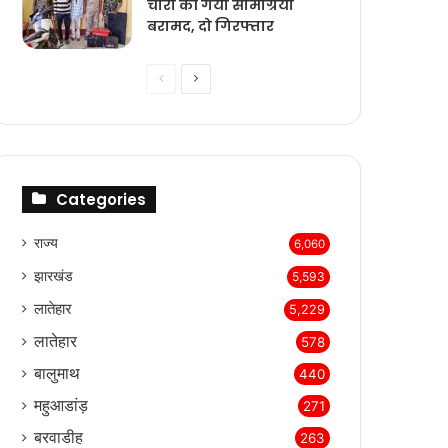
चोरी की गयी सामग्रियां
बरामद, दो गिरफ्तार
Previous
Next
page
page
Categories
राज्‍य
6,060
झारखंड
5,593
लातेहार
5,229
लातेहार
578
बालुमाथ
440
महुआडांड़
271
बरवाडीह
263