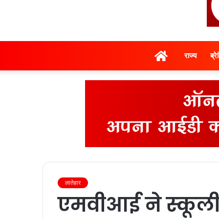
होम
राज्‍य
ब्र
लातेहार
एमवीआई ने स्‍कूली