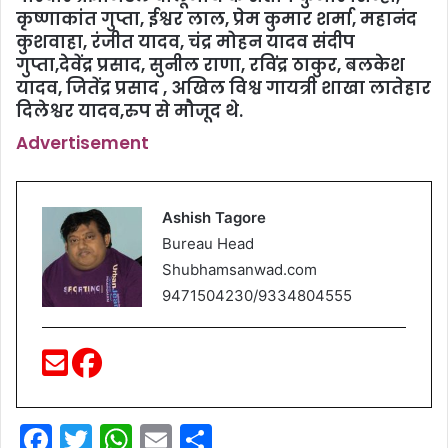
कृष्णाकांत गुप्ता, ईश्वर लाल, प्रेम कुमार शर्मा, महानंद
कुशवाहा, रंजीत यादव, चंद्र मोहन यादव संदीप
गुप्ता,देवेंद्र प्रसाद, सुनील राणा, रविंद्र ठाकुर, बलकेश
यादव, जितेंद्र प्रसाद , अखिल विश्व गायत्री शाखा लातेहार
दिलेश्वर यादव,रुप से मौजूद थे.
Advertisement
Ashish Tagore
Bureau Head
Shubhamsanwad.com
9471504230/9334804555
F
T
W
E
S