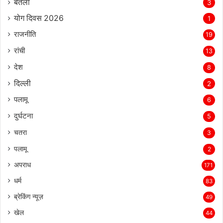
बेतला
3
योग दिवस 2026
1
राजनीति
19
रांची
13
देश
8
दिल्‍ली
2
पलामू
6
दुर्घटना
5
चतरा
3
पलामू
2
अपराध
171
धर्म
83
ब्रेकिंग न्यूज़
49
खेल
44