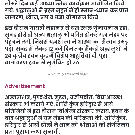
तीसरे दिन कई आध्यात्मिक कार्यक्रम आयोजित किये
गये. श्रद्धालुओ ने ब्रह्म मुहूर्त में ही स्नान-ध्यान कर प्रातः
जागरण, ध्यान, जप व प्रज्ञा योगासन किये.
इस दौरान गायत्री महामंत्र से यज्ञ स्थल गुंजायमान रहा.
सुबह होते ही अन्य श्रद्धालु भी पवित्र होकर यज्ञ मंडप पर
पहुंचने लगे. जिससे यज्ञशाला में आस्था का सैलाब उमड़
पड़ा. सुबह से लेकर 12 बजे दिन तक सैकड़ों श्रद्धालुओं ने
24 कुंडीय हवन कुंड में विशेष आहुतियां दी. पूरा
वातावरण हवन से सुगंधित हो उठा.
संगीतमय प्रवचन करते विद्धान
Advertisement
अन्नप्राशन, पुण्वशंन, मुंडन , यज्ञोपवीत, विद्याआरम्भ
संस्कार भी कराये गऐ. शांति कुंज हरिद्वार से आये
प्रतिनियो ने इस दौरान विभिन्न संस्कार कराये. हवन के
बाद श्रद्धालुओं ने यज्ञ मंडप की परिक्रमा की. शांतिकुंज,
हरिद्वार से आयी टोली ने शाम को श्रोताओं को संगीतमय
प्रज्ञा पुराण कथा सुनायी.