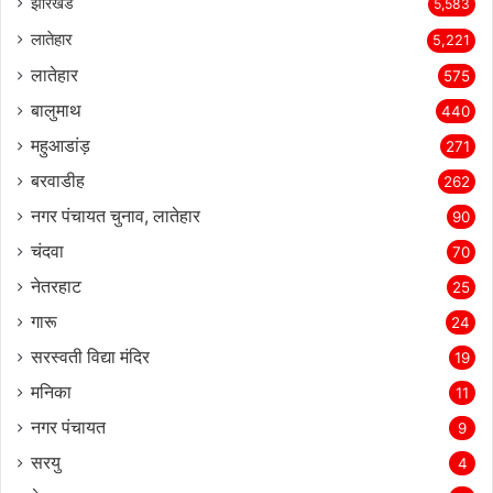
झारखंड
5,583
लातेहार
5,221
लातेहार
575
बालुमाथ
440
महुआडांड़
271
बरवाडीह
262
नगर पंचायत चुनाव, लातेहार
90
चंदवा
70
नेतरहाट
25
गारू
24
सरस्‍वती विद्या मंदिर
19
मनिका
11
नगर पंचायत
9
सरयु
4