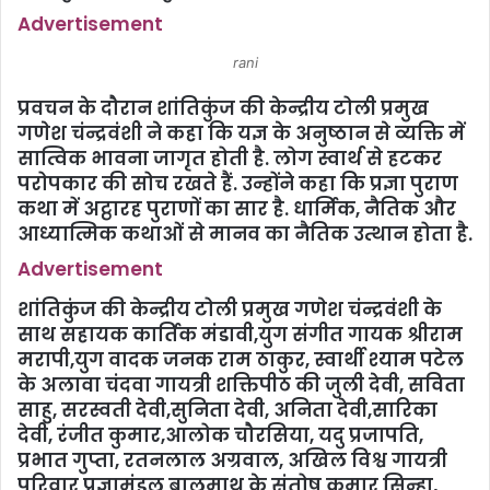
Advertisement
rani
प्रवचन के दौरान शांतिकुंज की केन्द्रीय टोली प्रमुख
गणेश चंन्द्रवंशी ने कहा कि यज्ञ के अनुष्ठान से व्यक्ति में
सात्विक भावना जागृत होती है. लोग स्वार्थ से हटकर
परोपकार की सोच रखते हैं. उन्होंने कहा कि प्रज्ञा पुराण
कथा में अट्ठारह पुराणों का सार है. धार्मिक, नैतिक और
आध्यात्मिक कथाओं से मानव का नैतिक उत्थान होता है.
Advertisement
शांतिकुंज की केन्द्रीय टोली प्रमुख गणेश चंन्द्रवंशी के
साथ सहायक कार्तिक मंडावी,युग संगीत गायक श्रीराम
मरापी,युग वादक जनक राम ठाकुर, स्वार्थी श्याम पटेल
के अलावा चंदवा गायत्री शक्तिपीठ की जुली देवी, सविता
साहु, सरस्वती देवी,सुनिता देवी, अनिता देवी,सारिका
देवी, रंजीत कुमार,आलोक चौरसिया, यदु प्रजापति,
प्रभात गुप्ता, रतनलाल अग्रवाल, अखिल विश्व गायत्री
परिवार प्रज्ञामंडल बालूमाथ के संतोष कुमार सिन्हा,