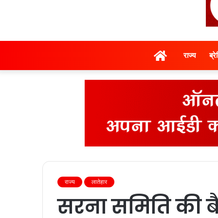
होम
राज्‍य
ब्र
राज्‍य
लातेहार
सरना समिति की बै