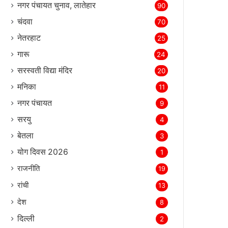
नगर पंचायत चुनाव, लातेहार
90
चंदवा
70
नेतरहाट
25
गारू
24
सरस्‍वती विद्या मंदिर
20
मनिका
11
नगर पंचायत
9
सरयु
4
बेतला
3
योग दिवस 2026
1
राजनीति
19
रांची
13
देश
8
दिल्‍ली
2