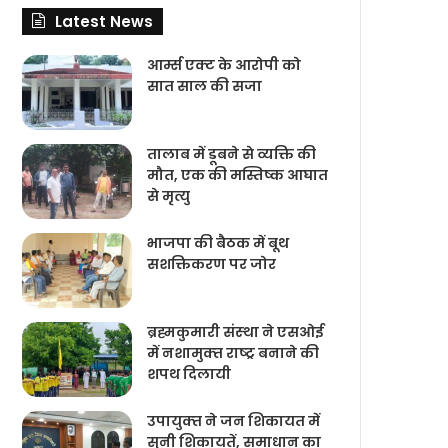
Latest News
आर्म्स एक्ट के आरोपी को
सात साल की सजा
तालाब में डूबने से व्यक्ति की
मौत, एक की मस्तिष्क आघात
से मृत्यु
भाजपा की बैठक में बूथ
सशक्तिकरण पर जोर
ब्रह्मकुमारी संस्‍था ने एसओई
में नशामुक्‍त राष्‍ट्र बनाने की
शपथ दिलायी
उपायुक्‍त ने जन शिकायत में
सुनी शिकायतें, समाधान का