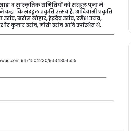
ड़ा व सांस्‍कृतिक समितियों को सरहुल पूजा मे
े कहा कि सरहुल प्रकृति उत्‍सव है. आदिवासी प्रकृति‍
 उरांव, सरोज लोहार, इंद्रदेव उरांव, रमेश उरांव,
, किशोर कुमार उरांव, मोती उरांव आदि उपस्थित थे.
nwad.com 9471504230/9334804555