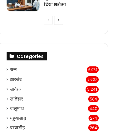
दिया भरोसा
Previous
Next
page
page
Categories
राज्‍य
6,074
झारखंड
5,607
लातेहार
5,241
लातेहार
584
बालुमाथ
440
महुआडांड़
274
बरवाडीह
264