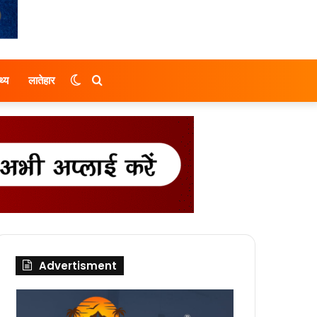
Switch
Search
थ्य
लातेहार
skin
for
Advertisment