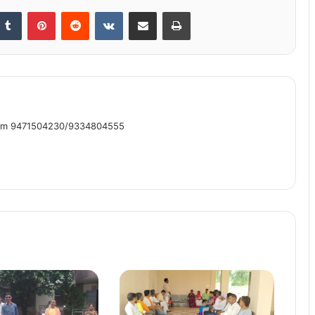
nkedIn
Tumblr
Pinterest
Reddit
VKontakte
Share via Email
Print
om 9471504230/9334804555