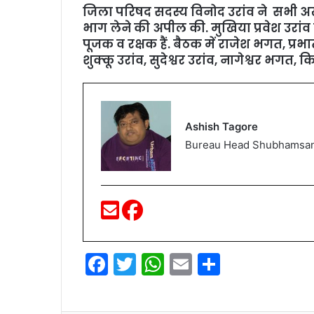
जिला परिषद सदस्‍य विनोद उरांव ने सभी अखा
भाग लेने की अपील की. मुखिया प्रवेश उरांव न
पूजक व रक्षक हैं. बैठक में राजेश भगत, प्रभात
शुक्‍कू उरांव, सुदेश्वर उरांव, नागेश्वर भगत
Ashish Tagore
Bureau Head Shubhamsa
F
T
W
E
S
a
w
h
m
h
c
itt
at
ai
ar