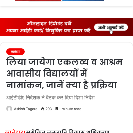
fo
लातेहार
लिया जायेगा एकलव्‍य व आश्रम
आवासीय विद्यालयों में
नामांकन, जानें क्‍या है प्रक्रिया
आईटीडीए निदेशक ने बैठक कर दिया दिशा निर्देश
Ashish Tagore
293
1 minute read
लातेहार।
समेकित जनजाति विकास अभिकरण