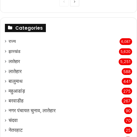
Previous
Next
page
page
Categories
राज्‍य
6,087
झारखंड
5,620
लातेहार
5,251
लातेहार
588
बालुमाथ
441
महुआडांड़
275
बरवाडीह
267
नगर पंचायत चुनाव, लातेहार
90
चंदवा
70
नेतरहाट
25