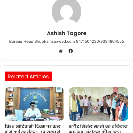
Ashish Tagore
Bureau Head Shubhamsanwad.com 9471504230/9334804555
Facebook
Website
Related Articles
विश्‍व आदिवासी दिवस पर कल
शहीद निर्मल महतो का बलिदान
होगें कई कार्यक्रम, उपायुक्‍त ने
झारखंड आंदोलन की अमूल्य