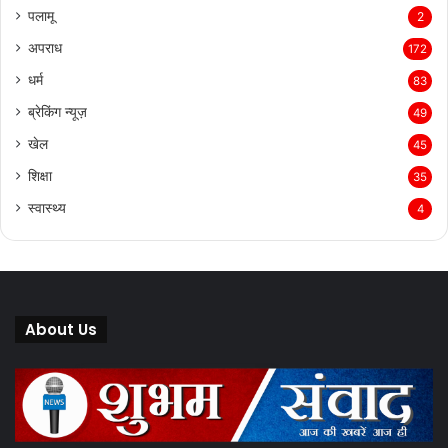
पलामू
2
अपराध
172
धर्म
83
ब्रेकिंग न्यूज़
49
खेल
45
शिक्षा
35
स्वास्थ्य
4
About Us