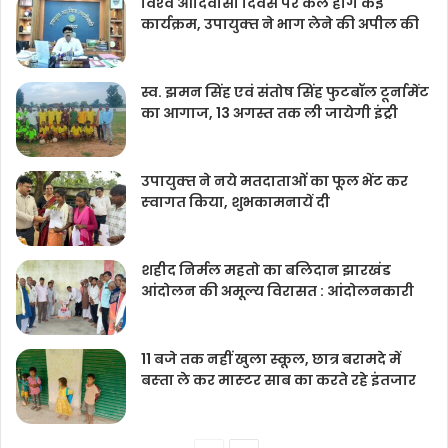
विश्‍व आदिवासी दिवस पर कल होगें कई
कार्यक्रम, उपायुक्‍त ने भाग लेने की अपील की
स्व. झमन सिंह एवं संतोष सिंह फुटबॉल टूर्नामेंट
का आगाज, 13 अगस्त तक ली जायेगी इंट्री
उपायुक्‍त ने नये मतदाताओंं का फूल भेंट कर
स्‍वागत किया, शुभकामनायें दी
शहीद निर्मल महतो का बलिदान झारखंड
आंदोलन की अमूल्य विरासत : आंदोलनकारी
11 बजे तक नहीं खुला स्कूल, छात्र बरामदे में
बस्‍ता ले कर मास्‍टर साब का करते रहे इंतजार