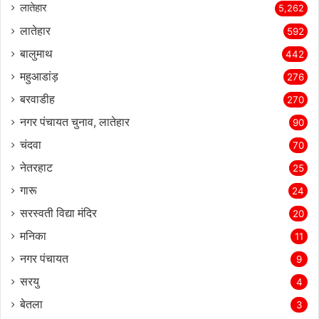
लातेहार
5,262
लातेहार
592
बालुमाथ
442
महुआडांड़
276
बरवाडीह
270
नगर पंचायत चुनाव, लातेहार
90
चंदवा
70
नेतरहाट
25
गारू
24
सरस्‍वती विद्या मंदिर
20
मनिका
11
नगर पंचायत
9
सरयु
4
बेतला
3