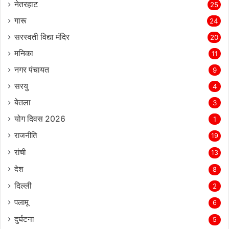
नेतरहाट
25
गारू
24
सरस्‍वती विद्या मंदिर
20
मनिका
11
नगर पंचायत
9
सरयु
4
बेतला
3
योग दिवस 2026
1
राजनीति
19
रांची
13
देश
8
दिल्‍ली
2
पलामू
6
दुर्घटना
5