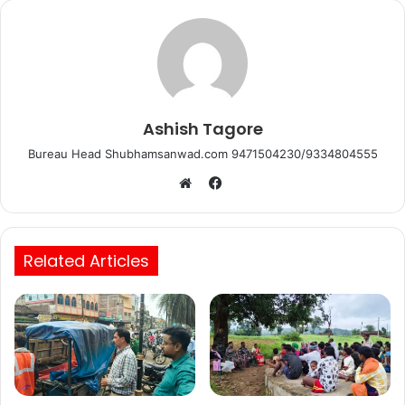
k
Ashish Tagore
Bureau Head Shubhamsanwad.com 9471504230/9334804555
Facebook
Website
Related Articles