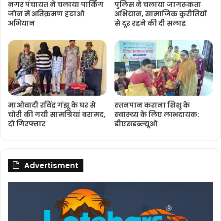
नगर पंचायत ने चलाया पार्किंग
पुलिस ने चलाया जागरूकता
जोन में अतिक्रमण हटाओ
अभियान, सामाजिक कुरीतियों
अभियान
से दूर रहने की दी सलाह
माओवादी रविंद्र गंझू के घर से
स्‍तनपान कराना शिशु के
चोरी की गयी सामग्रियां बरामद,
स्‍वास्‍थ्‍य के लिए लाभदायक:
दो गिरफ्तार
डीएसडब्‍ल्‍यूओ
Advertisment