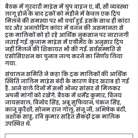
बैठक में गुरदारी माइंस में ग्रुप वाइज ए, बी, सी व्यवस्था
लागू होने के बाद ट्रकों को महीने में केवल एक ट्रिप
मिलने की समस्या पर भी चर्चा हुई. इसके साथ ही कांटा
घर और अनलोडिंग कांटा में वजन की असमानता से
ट्रक मालिकों को हो रहे आर्थिक नुकसान पर नाराजगी
जताई गई. कुजाम माइंस में एग्रीमेंट के अनुसार ट्रिप
नहीं मिलने की शिकायत भी की गई. सर्वसम्मति से
एसोसिएशन का चुनाव जल्द करने का निर्णय लिया
गया.
संचालन समिति ने कहा कि ट्रक मालिकों की आर्थिक
स्थिति जालिम माइंस बंदी के कारण बेहद खराब हो गई
है. आने वाले दिनों में सभी ऑनर सांसद से मिलकर
अपनी मांगों को रखेंगे. बैठक में धर्मेंद्र कुमार, विजय
जायसवाल, विनोद सिंह, अबू सुफियान, पंकज सिंह,
काजू कुरैशी, सोनम राज गोलू, संजू जी, अभिषेक बंटी,
अशोक साहू, रवि कुमार सहित सैकड़ों ट्रक मालिक
उपस्थित थे.