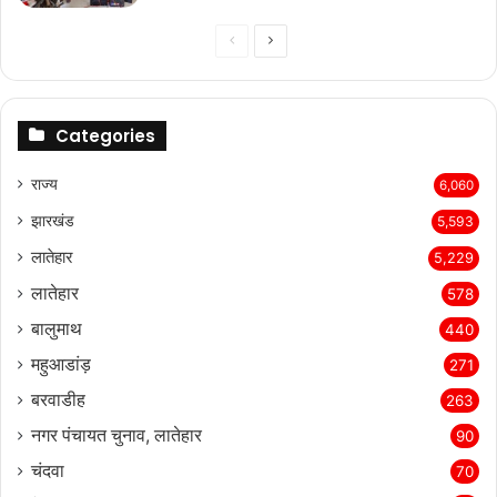
Previous
Next
page
page
Categories
राज्‍य
6,060
झारखंड
5,593
लातेहार
5,229
लातेहार
578
बालुमाथ
440
महुआडांड़
271
बरवाडीह
263
नगर पंचायत चुनाव, लातेहार
90
चंदवा
70