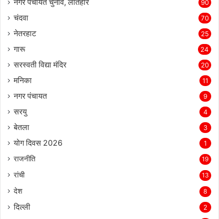
नगर पंचायत चुनाव, लातेहार
90
चंदवा
70
नेतरहाट
25
गारू
24
सरस्‍वती विद्या मंदिर
20
मनिका
11
नगर पंचायत
9
सरयु
4
बेतला
3
योग दिवस 2026
1
राजनीति
19
रांची
13
देश
8
दिल्‍ली
2