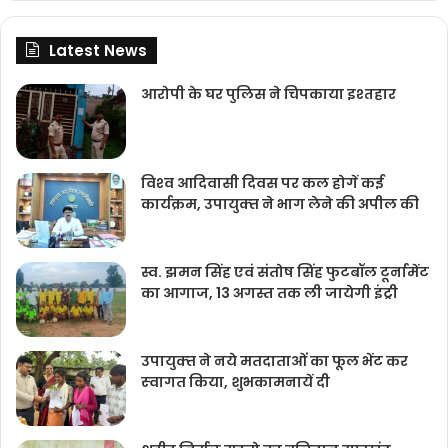
Latest News
आरोपी के घर पुलिस ने चिपकाया इश्तहार
विश्‍व आदिवासी दिवस पर कल होगें कई
कार्यक्रम, उपायुक्‍त ने भाग लेने की अपील की
स्व. झमन सिंह एवं संतोष सिंह फुटबॉल टूर्नामेंट
का आगाज, 13 अगस्त तक ली जायेगी इंट्री
उपायुक्‍त ने नये मतदाताओंं का फूल भेंट कर
स्‍वागत किया, शुभकामनायें दी