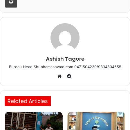
o
p
o
p
k
Ashish Tagore
Bureau Head Shubhamsanwad.com 9471504230/9334804555
Facebook
Website
Related Articles