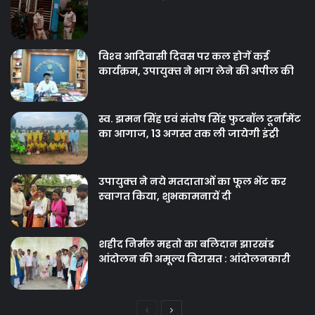
विश्‍व आदिवासी दिवस पर कल होगें कई
कार्यक्रम, उपायुक्‍त ने भाग लेने की अपील की
स्व. झमन सिंह एवं संतोष सिंह फुटबॉल टूर्नामेंट
का आगाज, 13 अगस्त तक ली जायेगी इंट्री
उपायुक्‍त ने नये मतदाताओंं का फूल भेंट कर
स्‍वागत किया, शुभकामनायें दी
शहीद निर्मल महतो का बलिदान झारखंड
आंदोलन की अमूल्य विरासत : आंदोलनकारी
Previous
Next