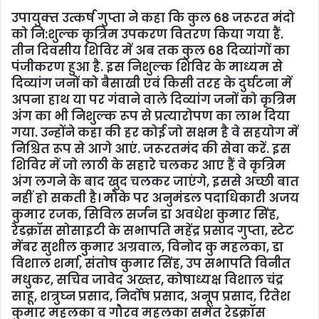
उपायुक्‍त उत्कर्ष गुप्ता ने कहा कि कुल 68 जरूरत मंदो
को नि:शुल्क कृत्रिम उपकरण वितरण किया गया हैं.
तीन दिवसीय शिविर में अब तक कुल 68 दिव्यांगों का
पंजीकरण हुआ है. इस निशुल्क शिविर के माध्यम से
दिव्यांग जनों को बैसाखी एवं किसी तरह के दुर्घटना में
अपना हाथ या पर गंवाने वाले दिव्यांग जनों को कृत्रिम
अंग का भी निशुल्क रूप से प्रत्यारोपण का लाभ दिया
गया. उन्होंने कहा की हर कोई जो सक्षम है वे सहयोग में
निश्चित रूप से आगे आएं. जरूरतमंद की सेवा करें. इस
शिविर में जो लाठी के सहारे चलकर आए हैं वे कृत्रिम
अंग लगने के बाद खुद चलकर जाएंगे, इससे अच्छी बात
नहीं हो सकती है। मौके पर अनुमंडल पदाधिकारी अजय
कुमार रजक, सिविल सर्जन डा अवधेश कुमार सिंह,
रेडक्रॉस सोसाइटी के सभापति महेंद्र प्रसाद गुप्ता, स्‍टेट
मेंबर सुशील कुमार अग्रवाल, विनोद कु महलका, डा
विशाल शर्मा, संतोष कुमार सिंह, उप सभापति विनीत
मधुकर, सचिव जावेद अख्तर, कोषाध्यक्ष विशाल चंद्र
साहू, शत्रुघ्‍न प्रसाद, निर्दोष प्रसाद, अनूप प्रसाद, रितेश
कुमार महलका व गौरव महलका समेंत रेडक्रॉस