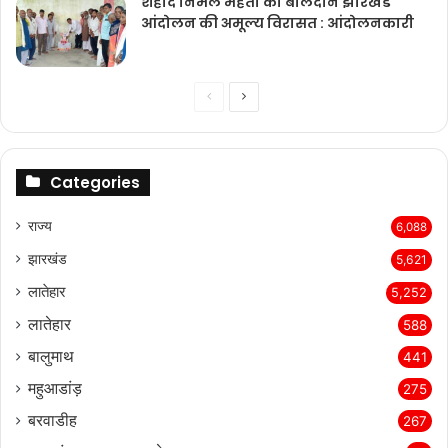
शहीद निर्मल महतो का बलिदान झारखंड
आंदोलन की अमूल्य विरासत : आंदोलनकारी
Previous
Next
page
page
Categories
राज्‍य
6,088
झारखंड
5,621
लातेहार
5,252
लातेहार
588
बालुमाथ
441
महुआडांड़
275
बरवाडीह
267