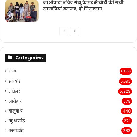
माओवादी रविंद्र गंझू के घर से चोरी की गयी
सामग्रियां बरामद, दो गिरफ्तार
Previous
Next
page
page
Categories
राज्‍य
6,060
झारखंड
5,593
लातेहार
5,229
लातेहार
578
बालुमाथ
440
महुआडांड़
271
बरवाडीह
263