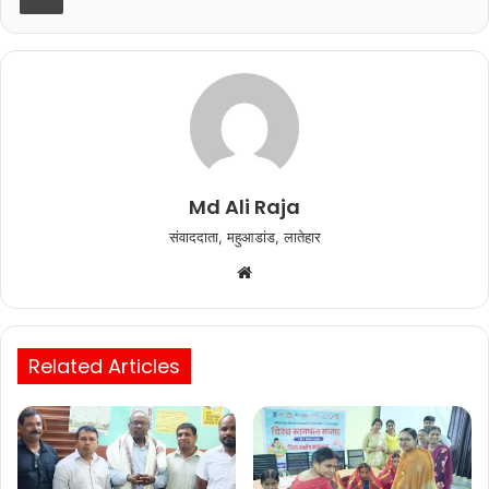
o
p
o
p
k
Md Ali Raja
संवाददाता, महुआडांड, लातेहार
Website
Related Articles