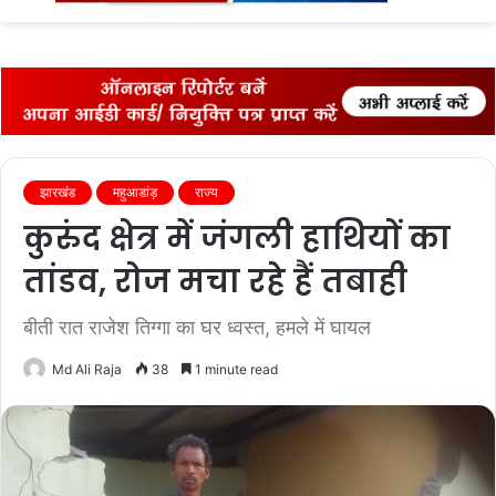
fo
झारखंड
महुआडांड़
राज्‍य
कुरुंद क्षेत्र में जंगली हाथियों का
तांडव, रोज मचा रहे हैं तबाही
बीती रात राजेश तिग्गा का घर ध्वस्त, हमले में घायल
Md Ali Raja
38
1 minute read