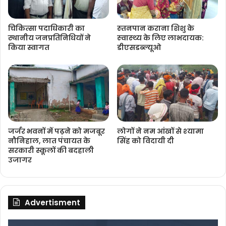
चिकित्‍सा पदाधिकारी का
स्‍तनपान कराना शिशु के
स्थानीय जनप्रतिनिधियों ने
स्‍वास्‍थ्‍य के लिए लाभदायक:
किया स्वागत
डीएसडब्‍ल्‍यूओ
जर्जर भवनों में पढ़ने को मजबूर
लोगों ने नम आंखों से श्‍यामा
नौनिहाल, लात पंचायत के
सिंह को विदायी दी
सरकारी स्कूलों की बदहाली
उजागर
Advertisment