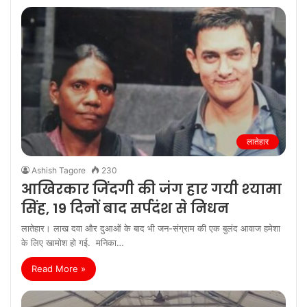
लातेहार
Ashish Tagore
230
आखिरकार जिंदगी की जंग हार गयी श्‍यामा
सिंह, 19 दिनों बाद सर्पदंश से निधन
लातेहार। लाख दवा और दुआओं के बाद भी जन-संग्राम की एक बुलंद आवाज हमेशा
के लिए खामोश हो गई. मनिका…
Read More »