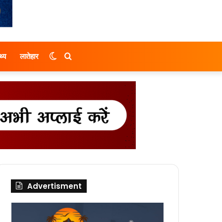
Switch
Search
थ्य
लातेहार
skin
for
Advertisment