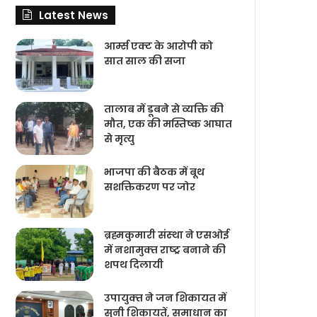
Latest News
आर्म्स एक्ट के आरोपी को
सात साल की सजा
तालाब में डूबने से व्यक्ति की
मौत, एक की मस्तिष्क आघात
से मृत्यु
भाजपा की बैठक में बूथ
सशक्तिकरण पर जोर
ब्रह्मकुमारी संस्‍था ने एसओई
में नशामुक्‍त राष्‍ट्र बनाने की
शपथ दिलायी
उपायुक्‍त ने जन शिकायत में
सुनी शिकायतें, समाधान का