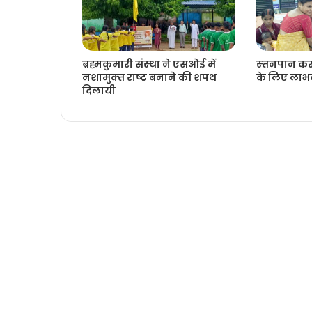
ब्रह्मकुमारी संस्‍था ने एसओई में
स्‍तनपान करान
नशामुक्‍त राष्‍ट्र बनाने की शपथ
के लिए लाभद
दिलायी