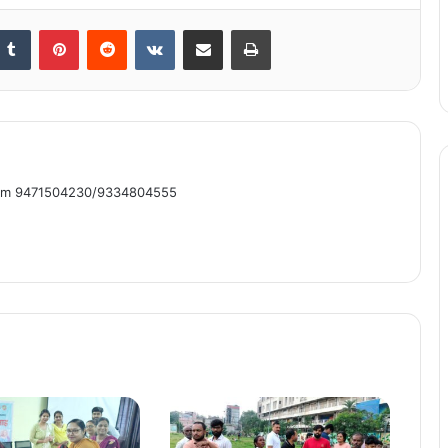
nkedIn
Tumblr
Pinterest
Reddit
VKontakte
Share via Email
Print
om 9471504230/9334804555