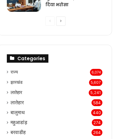
दिया भरोसा
Previous
Next
page
page
Categories
राज्‍य
6,074
झारखंड
5,607
लातेहार
5,241
लातेहार
584
बालुमाथ
440
महुआडांड़
274
बरवाडीह
264