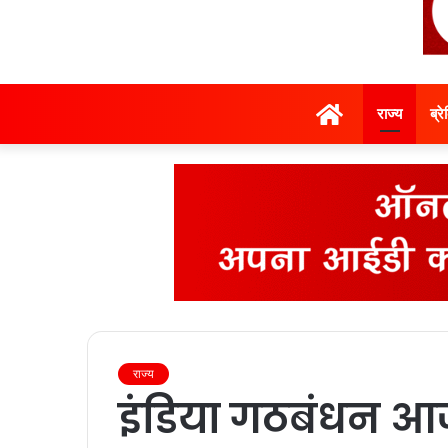
होम
राज्‍य
ब्र
राज्‍य
इंडिया गठबंधन आ