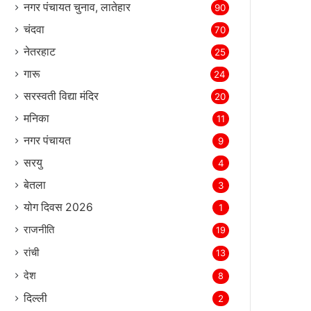
नगर पंचायत चुनाव, लातेहार
90
चंदवा
70
नेतरहाट
25
गारू
24
सरस्‍वती विद्या मंदिर
20
मनिका
11
नगर पंचायत
9
सरयु
4
बेतला
3
योग दिवस 2026
1
राजनीति
19
रांची
13
देश
8
दिल्‍ली
2