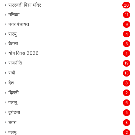
सरस्‍वती विद्या मंदिर
20
मनिका
11
नगर पंचायत
9
सरयु
4
बेतला
3
योग दिवस 2026
1
राजनीति
19
रांची
13
देश
8
दिल्‍ली
2
पलामू
6
दुर्घटना
5
चतरा
3
पलामू
2