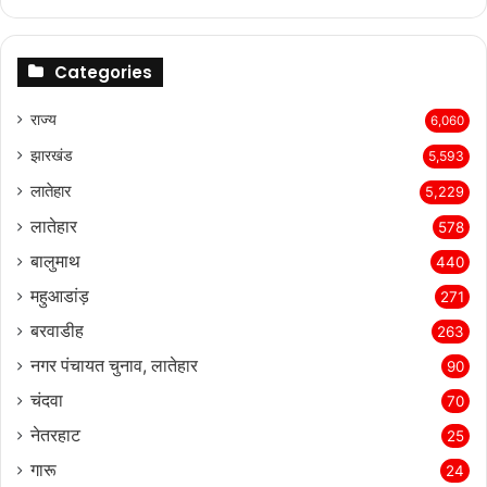
page
page
Categories
राज्‍य
6,060
झारखंड
5,593
लातेहार
5,229
लातेहार
578
बालुमाथ
440
महुआडांड़
271
बरवाडीह
263
नगर पंचायत चुनाव, लातेहार
90
चंदवा
70
नेतरहाट
25
गारू
24