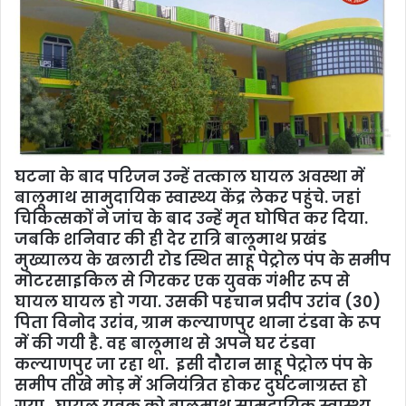
घटना के बाद परिजन उन्हें तत्काल घायल अवस्था में
बालूमाथ सामुदायिक स्वास्थ्य केंद्र लेकर पहुंचे. जहां
चिकित्सकों ने जांच के बाद उन्हें मृत घोषित कर दिया.
जबकि शनिवार की ही देर रात्रि बालूमाथ प्रखंड
मुख्यालय के खलारी रोड स्थित साहू पेट्रोल पंप के समीप
मोटरसाइकिल से गिरकर एक युवक गंभीर रूप से
घायल घायल हो गया. उसकी पहचान प्रदीप उरांव (30)
पिता विनोद उरांव, ग्राम कल्याणपुर थाना टंडवा के रूप
में की गयी है. वह बालूमाथ से अपने घर टंडवा
कल्याणपुर जा रहा था. इसी दौरान साहू पेट्रोल पंप के
समीप तीखे मोड़ में अनियंत्रित होकर दुर्घटनाग्रस्त हो
गया. घायल युवक को बालूमाथ सामुदायिक स्वास्थ्य