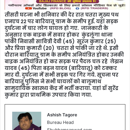
तीसरी घटना भी शनिवार की देर रात चतरा मुख्य पथ
एनएच 22 पर बारियातू ग्राम के समीप हुई. यहां सड़क
दुर्घटना में चार लोग घायल हो गए. जानकारी के
अनुसार एक बाइक में सवार होकर कुंडलूंगा थाना
पांकी निवासी सावित्री देवी (45) सूरज कुमार (25)
और प्रिया कुमारी (20) चतरा से पांकी जा रहे थे. इसी
दौरान बारियातू ग्राम के समीप अनियंत्रित होकर उनकी
बाइक अनियंत्रित हो कर सड़क पर पैदल चल रहे लेझन
यादव (45) पिता बढ़न यादव (बारियातू) को टक्कर
मार दी. दुर्घटना में सभी सड़क पर गिर गये. सूचना पर
बारियातू पुलिस ने सभी घायलों को बालूमाथ
सामुदायिक स्वास्थ्य केंद्र में भर्ती कराया. यहां डॉ सुरेंद्र
कुमार द्वारा प्राथमिक उपचार किया गया.
Ashish Tagore
Bureau Head
Shubhamsanwad.com