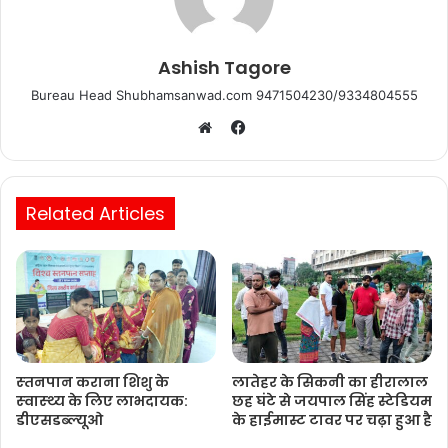
Ashish Tagore
Bureau Head Shubhamsanwad.com 9471504230/9334804555
Facebook
Website
Related Articles
स्‍तनपान कराना शिशु के
लातेहर के सिकनी का हीरालाल
स्‍वास्‍थ्‍य के लिए लाभदायक:
छह घंटे से जयपाल सिंह स्टेडियम
डीएसडब्‍ल्‍यूओ
के हाईमास्ट टावर पर चढ़ा हुआ है