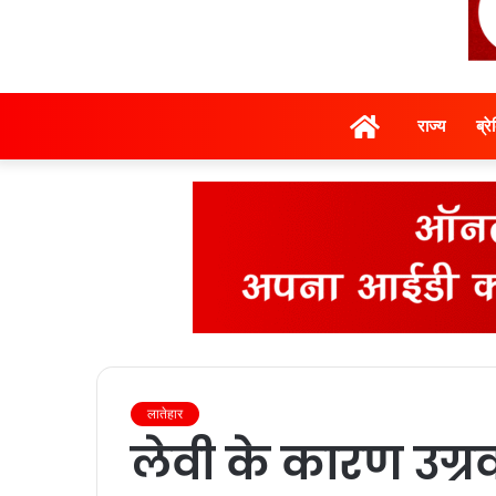
होम
राज्‍य
ब्र
लातेहार
लेवी के कारण उग्रव