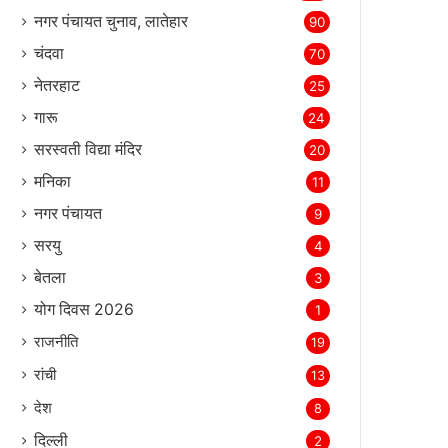
नगर पंचायत चुनाव, लातेहार
90
चंदवा
70
नेतरहाट
25
गारू
24
सरस्‍वती विद्या मंदिर
20
मनिका
11
नगर पंचायत
9
सरयु
4
बेतला
3
योग दिवस 2026
1
राजनीति
19
रांची
13
देश
8
दिल्‍ली
2