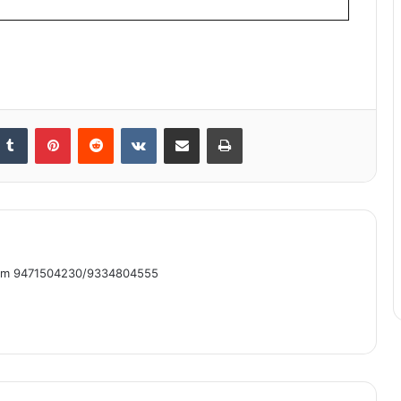
nkedIn
Tumblr
Pinterest
Reddit
VKontakte
Share via Email
Print
om 9471504230/9334804555