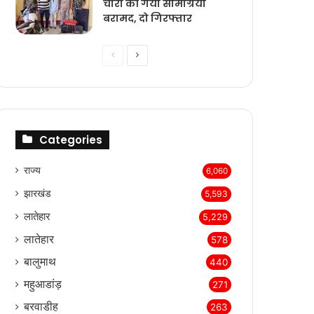
चोरी की गयी सामग्रियां
बरामद, दो गिरफ्तार
Previous
Next
page
page
Categories
राज्‍य
6,060
झारखंड
5,593
लातेहार
5,229
लातेहार
578
बालुमाथ
440
महुआडांड़
271
बरवाडीह
263