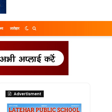
Switch
Search
थ्य
लातेहार
skin
for
Advertisment