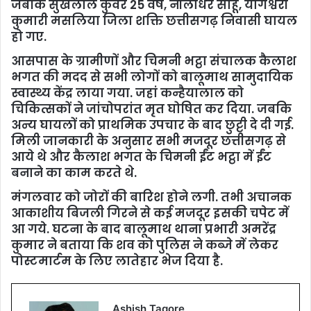
जबकि सुखलाल कुंवर 25 वर्ष, नीलाधर साहू, योगेश्वरी
कुमारी मसलिया जिला शक्ति छत्तीसगढ़ निवासी घायल
हो गए.
आसपास के ग्रामीणों और चिमनी भट्ठा संचालक कैलाश
भगत की मदद से सभी लोगों को बालूमाथ सामुदायिक
स्वास्थ्य केंद्र लाया गया. जहां कन्हैयालाल को
चिकित्सकों ने जांचोपरांत मृत घोषित कर दिया. जबकि
अन्य घायलों को प्राथमिक उपचार के बाद छुट्टी दे दी गई.
मिली जानकारी के अनुसार सभी मजदूर छत्तीसगढ़ से
आये थे और कैलाश भगत के चिमनी ईंट भट्ठा में ईंट
बनाने का काम करते थे.
मंगलवार को जोरों की बारिश होने लगी. तभी अचानक
आकाशीय बिजली गिरने से कई मजदूर इसकी चपेट में
आ गये. घटना के बाद बालूमाथ थाना प्रभारी अमरेंद्र
कुमार ने बताया कि शव को पुलिस ने कब्जे में लेकर
पोस्टमार्टम के लिए लातेहार भेज दिया है.
Ashish Tagore