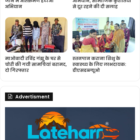
जोन में अतिक्रमण हटाओ
अभियान, सामाजिक कुरीतियों
अभियान
से दूर रहने की दी सलाह
माओवादी रविंद्र गंझू के घर से
स्‍तनपान कराना शिशु के
चोरी की गयी सामग्रियां बरामद,
स्‍वास्‍थ्‍य के लिए लाभदायक:
दो गिरफ्तार
डीएसडब्‍ल्‍यूओ
Advertisment