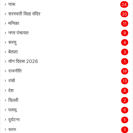
गारू
24
सरस्‍वती विद्या मंदिर
20
मनिका
11
नगर पंचायत
9
सरयु
4
बेतला
3
योग दिवस 2026
1
राजनीति
19
रांची
13
देश
8
दिल्‍ली
2
पलामू
6
दुर्घटना
5
चतरा
3