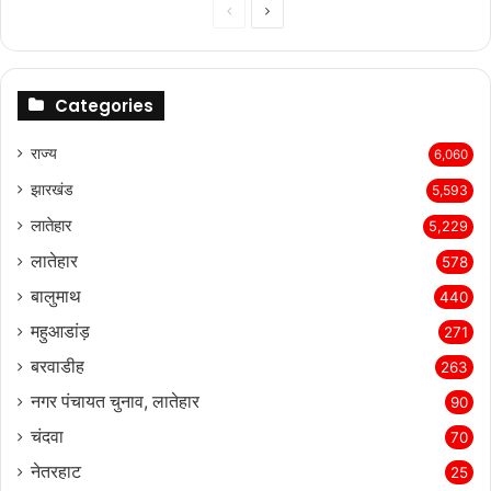
Previous
Next
page
page
Categories
राज्‍य
6,060
झारखंड
5,593
लातेहार
5,229
लातेहार
578
बालुमाथ
440
महुआडांड़
271
बरवाडीह
263
नगर पंचायत चुनाव, लातेहार
90
चंदवा
70
नेतरहाट
25