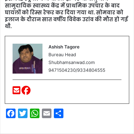
सामुदायिक स्‍वास्‍थ्‍य केंद्र में प्राथमिक उपचार के बाद
घायलों को रिम्स रेफर कर दिया गया था. सोमवार को
इलाज के दौरान सात वर्षीय विवेक उरांव की मौत हो गई
थी.
Ashish Tagore
Bureau Head
Shubhamsanwad.com
9471504230/9334804555
F
T
W
E
S
a
w
h
m
h
c
itt
at
ai
ar