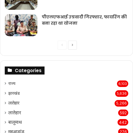
पीएलएफआई उग्रवादी गिरफ्तार, फायरिंग की
बना रहा था योजना
Previous
Next
page
page
Categories
राज्‍य
6,103
झारखंड
5,636
लातेहार
5,266
लातेहार
592
बालुमाथ
442
महुआडांड़
276