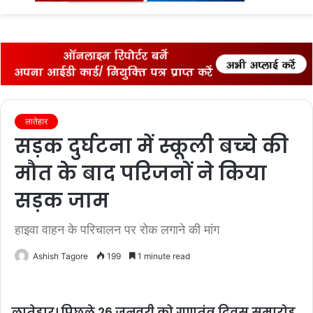
fo
लातेहार
सड़क दुर्घटना में स्‍कूली बच्‍चे की
मौत के बाद परिजनों ने किया
सड़क जाम
हाइवा वाहन के परिचालन पर रोक लगाने की मांग
Ashish Tagore
199
1 minute read
लातेहार। पिछले 26 जनवरी को गणतंत्र दिवस समारोह