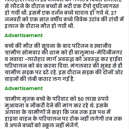
से लौटने के दौरान बच्‍चों से भरी एक टेंपो दुर्घटनागस्‍त
हो गयी थी. इसमें एक दर्जन बच्‍चे घायल हो गये थे. 27
जनवरी को एक सात वर्षीय बच्‍चे विवेक उरांव की रांची में
इलाज के दौरान मौत हो गयी थी.
Advertisement
बच्चे की मौत की सूचना के बाद परिजन व स्थानीय
ग्रामीण सोमवार की शाम को ही बालूमाथ-मेदिनीनगर
व नवादा -लातेहार मार्ग अवरुद्ध को अवरूद्ध कर हाईवा
परिचालन को बंद करवा दिया. मंगलवार की सुबह से ही
ग्रामीण सड़क पर डटे रहे. इस दौरान सड़क की दोनों ओर
वाहनों की लंंबी कतार लग गई है.
Advertisement
ग्रामीण मृतक बच्चे के परिवार को 50 लाख रूपये
मुआवजा व नौकरी देने की मांग कर रहे थे. इसके
अलावा के ग्रामीणों ने कहा कि जब तक इस पथ में
हाइवा वाहन के परिचालन पर रोक नहीं लगेगी तब तक
वे अपने बच्‍चों को स्‍कूल नहीं भेजेगें.