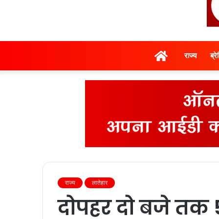
होम
राज्‍य
ब्र
राज्‍य
लातेहार
दोपहर दो बजे तक 