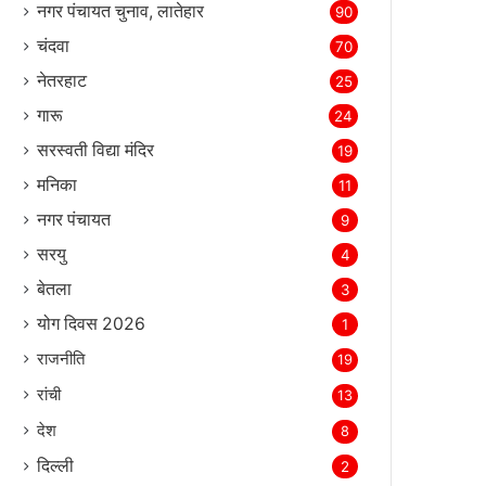
नगर पंचायत चुनाव, लातेहार
90
चंदवा
70
नेतरहाट
25
गारू
24
सरस्‍वती विद्या मंदिर
19
मनिका
11
नगर पंचायत
9
सरयु
4
बेतला
3
योग दिवस 2026
1
राजनीति
19
रांची
13
देश
8
दिल्‍ली
2