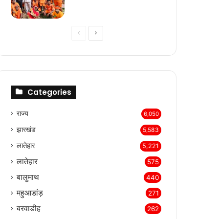
Previous
Next
page
page
Categories
राज्‍य
6,050
झारखंड
5,583
लातेहार
5,221
लातेहार
575
बालुमाथ
440
महुआडांड़
271
बरवाडीह
262