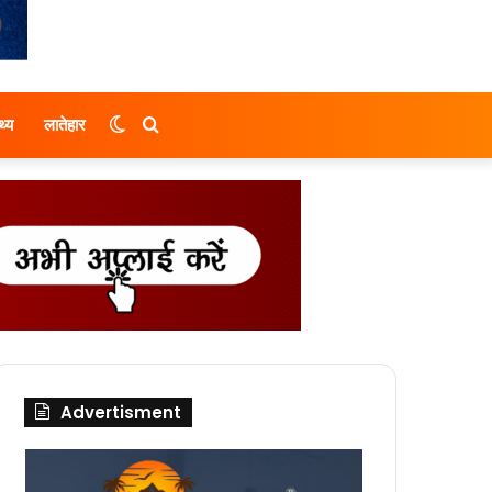
Switch
Search
थ्य
लातेहार
skin
for
Advertisment