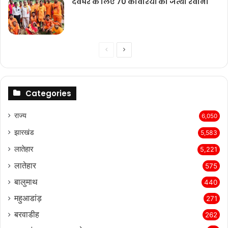
देवघर के लिए 70 कांवरियों का जत्था रवाना
Previous
Next
page
page
Categories
राज्‍य
6,050
झारखंड
5,583
लातेहार
5,221
लातेहार
575
बालुमाथ
440
महुआडांड़
271
बरवाडीह
262