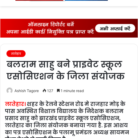
fo
लातेहार
बलराम साहु बने प्राइवेट स्‍कूल
एसोसिएशन के जिला संयोजक
Ashish Tagore
127
1 minute read
लातेहार।
शहर के रेलवे स्‍टेशन रोड मे राजहार मोड़ के
पास अवस्थित विशाल विद्यालय के निदेशक बलराम
प्रसाद साहु को झारखंड प्राइवेट स्‍कूल एसोसिएशन,
लातेहार का जिला संयोजक बनाया गया है. इस आशय
का पत्र एसोसिएशन के पलामू प्रमंडल अध्‍यक्ष सायमन