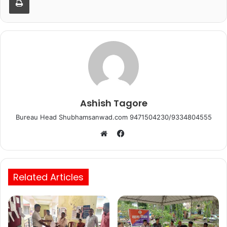
o
p
o
p
k
Ashish Tagore
Bureau Head Shubhamsanwad.com 9471504230/9334804555
Facebook
Website
Related Articles