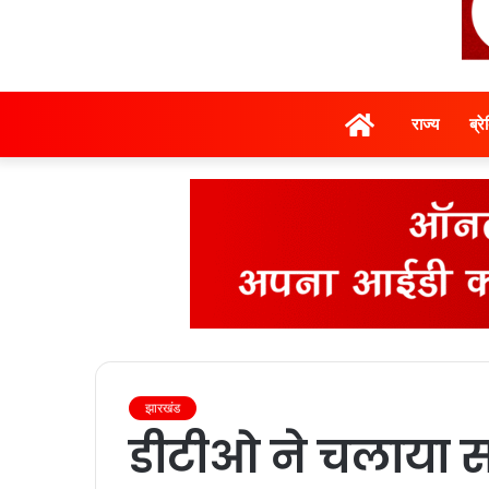
होम
राज्‍य
ब्र
झारखंड
डीटीओ ने चलाया 