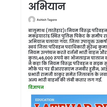
अभियान
Ashish Tagore
बालूमाथ (लातेहार)। नियम विरूद्ध परिवहन व
मकइयाटांड स्थित पुलिस पिकेट के समीप राष्
अभियान चलाया गया. जिला उपायुक्त उत्कर्ष 
स्वयं जिला परिवहन पदाधिकारी सुरेन्द्र कुमा
नियम उल्लंघन करते दर्जनों भारी वाहन 
कुल1,46,000 रूपये का ऑनलाइन चालान काट
ने कहा कि नियम विरूद्ध परिवहन व सड़क स
मौके पर पर डीआरएसएम तनवीर हुसैन, आईट
प्रभारी रामजी ठाकुर समेत जिलाबल के जवा
अन्य भारी वाहनों की लंबी कतार लग गई.
विज्ञापन