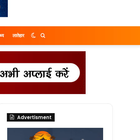
Switch
Search
थ्य
लातेहार
skin
for
Advertisment