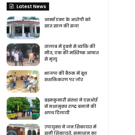
Latest News
आर्म्स एक्ट के आरोपी को
सात साल की सजा
तालाब में डूबने से व्यक्ति की
मौत, एक की मस्तिष्क आघात
से मृत्यु
भाजपा की बैठक में बूथ
सशक्तिकरण पर जोर
ब्रह्मकुमारी संस्‍था ने एसओई
में नशामुक्‍त राष्‍ट्र बनाने की
शपथ दिलायी
उपायुक्‍त ने जन शिकायत में
सुनी शिकायतें, समाधान का