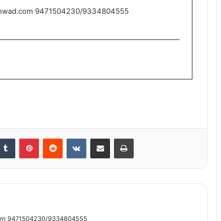
nwad.com 9471504230/9334804555
nkedIn
Tumblr
Pinterest
Reddit
VKontakte
Share via Email
Print
om 9471504230/9334804555