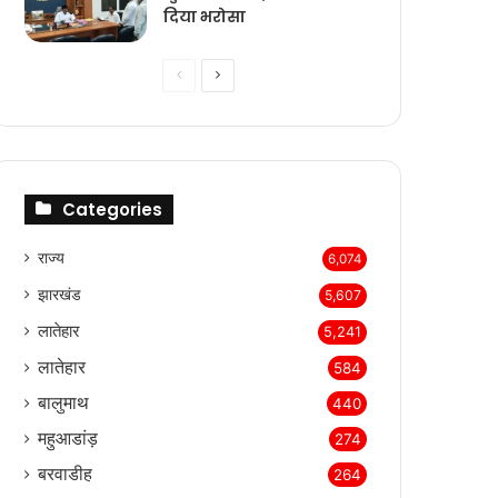
दिया भरोसा
Previous
Next
page
page
Categories
राज्‍य
6,074
झारखंड
5,607
लातेहार
5,241
लातेहार
584
बालुमाथ
440
महुआडांड़
274
बरवाडीह
264