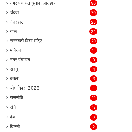
नगर पंचायत चुनाव, लातेहार
90
चंदवा
70
नेतरहाट
25
गारू
24
सरस्‍वती विद्या मंदिर
20
मनिका
11
नगर पंचायत
9
सरयु
4
बेतला
3
योग दिवस 2026
1
राजनीति
19
रांची
13
देश
8
दिल्‍ली
2