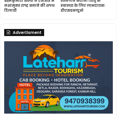
ब्रह्मकुमारी संस्‍था ने एसओई में
स्‍तनपान कराना शिशु के
नशामुक्‍त राष्‍ट्र बनाने की शपथ
स्‍वास्‍थ्‍य के लिए लाभदायक:
दिलायी
डीएसडब्‍ल्‍यूओ
Advertisment