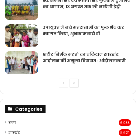
स्व. झमन सिंह एवं संतोष सिंह फुटबॉल टूर्नामेंट
का आगाज, 13 अगस्त तक ली जायेगी इंट्री
उपायुक्‍त ने नये मतदाताओंं का फूल भेंट कर
स्‍वागत किया, शुभकामनायें दी
शहीद निर्मल महतो का बलिदान झारखंड
आंदोलन की अमूल्य विरासत : आंदोलनकारी
Previous
Next
page
page
Categories
राज्‍य
6,088
झारखंड
5,621