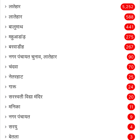
लातेहार
5,252
लातेहार
588
बालुमाथ
441
महुआडांड़
275
बरवाडीह
267
नगर पंचायत चुनाव, लातेहार
90
चंदवा
70
नेतरहाट
25
गारू
24
सरस्‍वती विद्या मंदिर
20
मनिका
11
नगर पंचायत
9
सरयु
4
बेतला
3