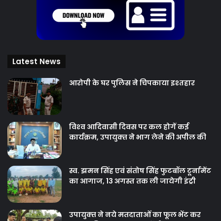
Latest News
आरोपी के घर पुलिस ने चिपकाया इश्तहार
विश्‍व आदिवासी दिवस पर कल होगें कई
कार्यक्रम, उपायुक्‍त ने भाग लेने की अपील की
स्व. झमन सिंह एवं संतोष सिंह फुटबॉल टूर्नामेंट
का आगाज, 13 अगस्त तक ली जायेगी इंट्री
उपायुक्‍त ने नये मतदाताओंं का फूल भेंट कर