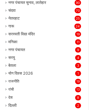
नगर पंचायत चुनाव, लातेहार
90
चंदवा
70
नेतरहाट
25
गारू
24
सरस्‍वती विद्या मंदिर
19
मनिका
11
नगर पंचायत
9
सरयु
4
बेतला
3
योग दिवस 2026
1
राजनीति
19
रांची
13
देश
8
दिल्‍ली
2