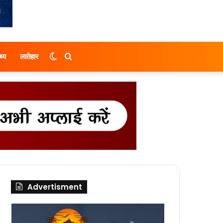
Switch
Search
थ्य
लातेहार
skin
for
Advertisment