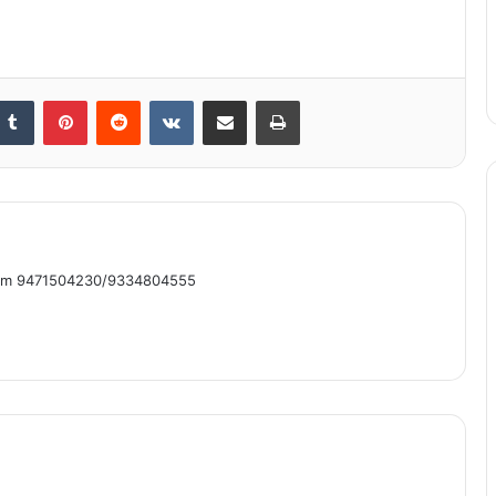
nkedIn
Tumblr
Pinterest
Reddit
VKontakte
Share via Email
Print
om 9471504230/9334804555