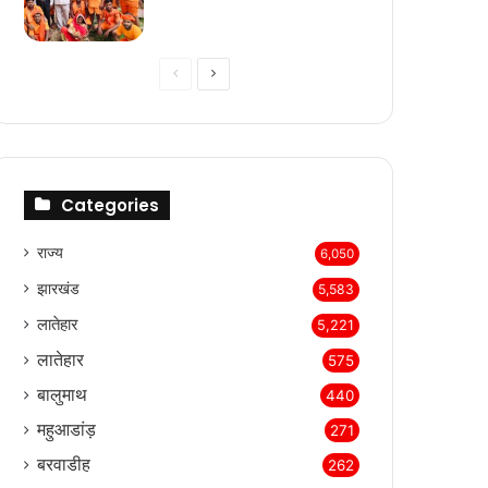
Previous
Next
page
page
Categories
राज्‍य
6,050
झारखंड
5,583
लातेहार
5,221
लातेहार
575
बालुमाथ
440
महुआडांड़
271
बरवाडीह
262