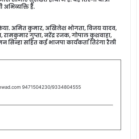
अभिव्यक्ति है.
त किया. अमित कुमार, अखिलेश भोगता, विजय यादव,
व, रामकुमार गुप्ता, नरेंद्र रजक, गोपाल कुशवाहा,
सुमन सिन्हा सहित कई भाजपा कार्यकर्ता तिरंगा रैली
nwad.com 9471504230/9334804555