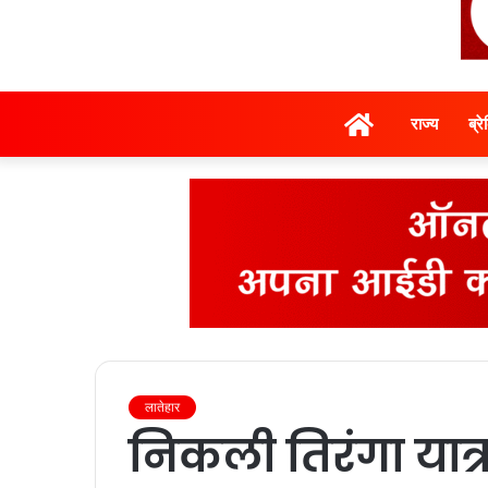
होम
राज्‍य
ब्र
लातेहार
निकली तिरंगा यात्