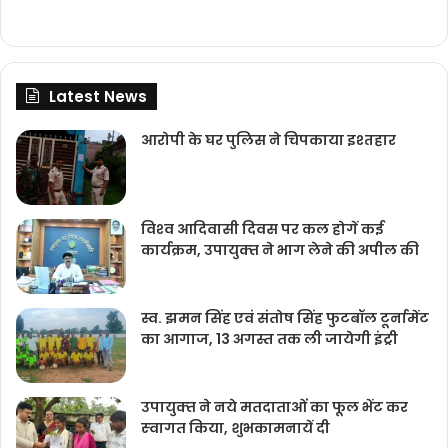
Latest News
आरोपी के घर पुलिस ने चिपकाया इश्तहार
विश्‍व आदिवासी दिवस पर कल होगें कई
कार्यक्रम, उपायुक्‍त ने भाग लेने की अपील की
स्व. झमन सिंह एवं संतोष सिंह फुटबॉल टूर्नामेंट
का आगाज, 13 अगस्त तक ली जायेगी इंट्री
उपायुक्‍त ने नये मतदाताओंं का फूल भेंट कर
स्‍वागत किया, शुभकामनायें दी