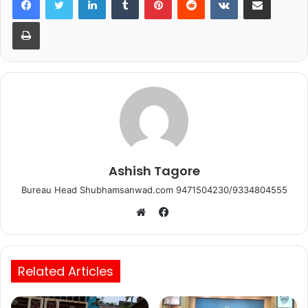
b
A
Print
o
p
o
p
k
Ashish Tagore
Bureau Head Shubhamsanwad.com 9471504230/9334804555
Facebook
Website
Related Articles