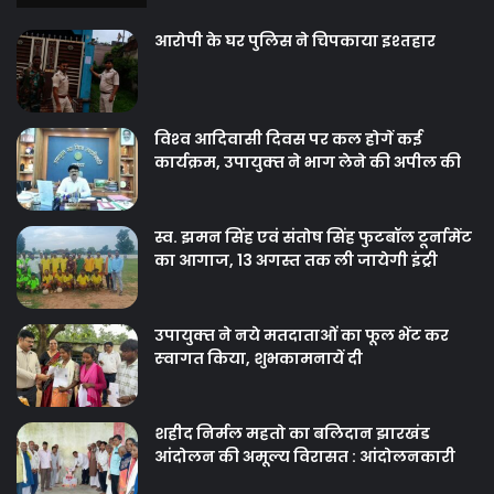
आरोपी के घर पुलिस ने चिपकाया इश्तहार
विश्‍व आदिवासी दिवस पर कल होगें कई
कार्यक्रम, उपायुक्‍त ने भाग लेने की अपील की
स्व. झमन सिंह एवं संतोष सिंह फुटबॉल टूर्नामेंट
का आगाज, 13 अगस्त तक ली जायेगी इंट्री
उपायुक्‍त ने नये मतदाताओंं का फूल भेंट कर
स्‍वागत किया, शुभकामनायें दी
शहीद निर्मल महतो का बलिदान झारखंड
आंदोलन की अमूल्य विरासत : आंदोलनकारी