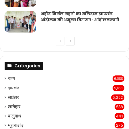
शहीद निर्मल महतो का बलिदान झारखंड
आंदोलन की अमूल्य विरासत : आंदोलनकारी
Previous
Next
page
page
Categories
राज्‍य
6,088
झारखंड
5,621
लातेहार
5,252
लातेहार
588
बालुमाथ
441
महुआडांड़
275