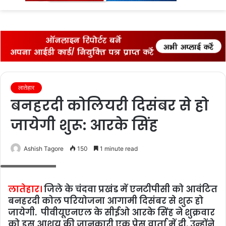
fo
लातेहार
बनहरदी कोलियरी दिसंबर से हो
जायेगी शुरू: आरके सिंह
Ashish Tagore
150
1 minute read
जानकारी देते सिंह
लातेहार।
जिले के चंदवा प्रखंड में एनटीपीसी को आवंटित
बनहरदी कोल परियोजना आगामी दिसंबर से शुरू हो
जायेगी. पीवीयूएनएल के सीईओ आरके सिंह ने शुक्रवार
को इस आशय की जानकारी एक प्रेस वार्ता में दी. उन्होंने