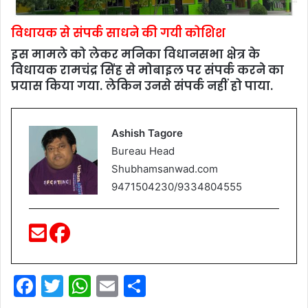
विधायक से संपर्क साधने की गयी कोशिश
इस मामले को लेकर मनिका विधानसभा क्षेत्र के
विधायक रामचंद्र सिंह से मोबाइल पर संपर्क करने का
प्रयास किया गया. लेकिन उनसे संपर्क नहीं हो पाया.
Ashish Tagore
Bureau Head
Shubhamsanwad.com
9471504230/9334804555
F
T
W
E
S
a
w
h
m
h