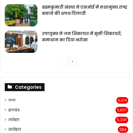
ब्रह्मकुमारी संस्‍था ने एसओई में नशामुक्‍त राष्‍ट्र
बनाने की शपथ दिलायी
उपायुक्‍त ने जन शिकायत में सुनी शिकायतें,
समाधान का दिया भरोसा
Previous
Next
page
page
Categories
राज्‍य
6,074
झारखंड
5,607
लातेहार
5,241
लातेहार
584