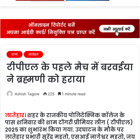
fo
राज्‍य
लातेहार
टीपीएल के पहले मैच में बरवईया
ने ब्रह्मणी को हराया
Ashish Tagore
225
1 minute read
लातेहार।
शहर के राजकीय पोलिटेक्निक कॉलेज के
पास शनिवार की शाम टोंगरी प्रीमियर लीग ( टीपीएल)
2025 का शुभारंभ किया गया. उदघाटन के मौके पर
लातेहार प्रभारी सुरेंद्र महतो, एसआई नागेश्वर महतो, जय