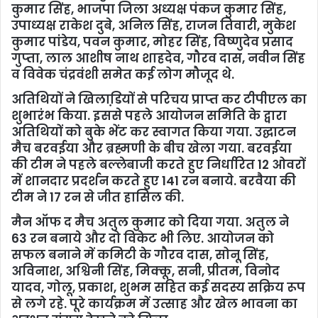
कुमार सिंह, भाजपा जिला अध्‍यक्ष पंकज कुमार सिंह,
उपाध्‍यक्ष राकेश दुबे, अनिल सिंह, राजन तिवारी, मुकेश
कुमार पांडेय, पवन कुमार, मोहर सिंह, विष्‍णुदेव प्रसाद
गुप्‍ता, लाल आशीष नाथ शाहदेव, गौरव दास, नवीन सिंह
व विवेक चंद्रवंशी समेत कई लोग मौजूद थे.
अतिथियों ने खिलाडि़यों से परिचय प्राप्‍त कर टीपीएल का
शुभारंभ किया. इससे पहले आयोजन समिति के द्वारा
अतिथियों को बुके भेंट कर स्‍वागत किया गया. उद्घाटन
मैच बरवईया और ब्रह्मणी के बीच खेला गया. बरवईया
की टीम ने पहले बल्लेबाजी करते हुए निर्धारित 12 ओवरों
में शानदार प्रदर्शन करते हुए 141 रन बनाये. बरवैया की
टीम ने 17 रन से जीत हासिल की.
मैन ऑफ द मैच अतुल कुमार को दिया गया. अतुल ने
63 रन बनाये और दो विकेट भी लिए. आयोजन को
सफल बनाने में कमिटी के गौरव दास, सोनू सिंह,
अविनाश, अश्विनी सिंह, मिक्कू, सनी, प्रीतम, विनोद
यादव, गोलू, प्रकाश, शुभम सहित कई सदस्य सक्रिय रूप
से लगे रहे. पूरे कार्यक्रम में उत्साह और खेल भावना का