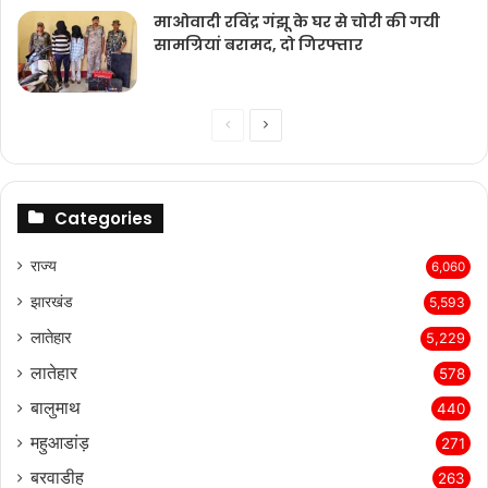
माओवादी रविंद्र गंझू के घर से चोरी की गयी
सामग्रियां बरामद, दो गिरफ्तार
Previous
Next
page
page
Categories
राज्‍य
6,060
झारखंड
5,593
लातेहार
5,229
लातेहार
578
बालुमाथ
440
महुआडांड़
271
बरवाडीह
263