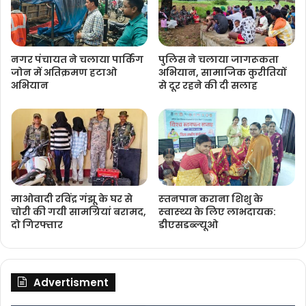
नगर पंचायत ने चलाया पार्किंग
पुलिस ने चलाया जागरूकता
जोन में अतिक्रमण हटाओ
अभियान, सामाजिक कुरीतियों
अभियान
से दूर रहने की दी सलाह
माओवादी रविंद्र गंझू के घर से
स्‍तनपान कराना शिशु के
चोरी की गयी सामग्रियां बरामद,
स्‍वास्‍थ्‍य के लिए लाभदायक:
दो गिरफ्तार
डीएसडब्‍ल्‍यूओ
Advertisment