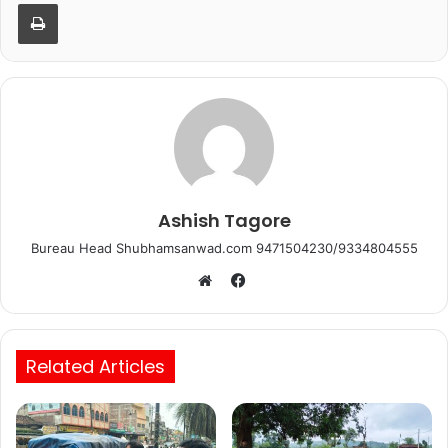
b
A
Print
o
p
o
p
k
Ashish Tagore
Bureau Head Shubhamsanwad.com 9471504230/9334804555
Facebook
Website
Related Articles