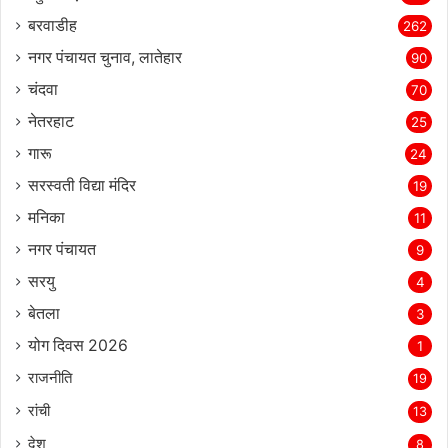
बरवाडीह
262
नगर पंचायत चुनाव, लातेहार
90
चंदवा
70
नेतरहाट
25
गारू
24
सरस्‍वती विद्या मंदिर
19
मनिका
11
नगर पंचायत
9
सरयु
4
बेतला
3
योग दिवस 2026
1
राजनीति
19
रांची
13
देश
8