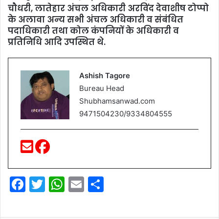
चौधरी, लातेहार अंचल अधिकारी अरविंद देवाशीष टोप्‍पो
के अलावा अन्‍य सभी अंचल अधिकारी व संबंधित
पदाधिकारी तथा कोल कंपनियों के अधिकारी व
प्रतिनिधि आदि उपस्थित थे.
Ashish Tagore
Bureau Head
Shubhamsanwad.com
9471504230/9334804555
F
T
W
E
S
a
w
h
m
h
c
itt
at
ai
ar