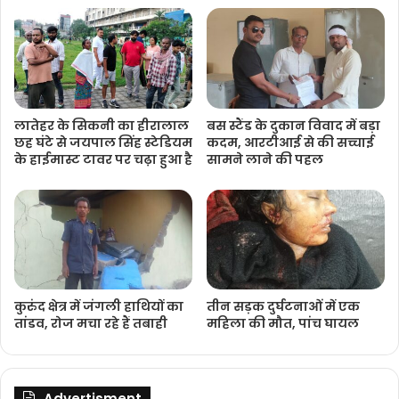
लातेहर के सिकनी का हीरालाल
बस स्टैंड के दुकान विवाद में बड़ा
छह घंटे से जयपाल सिंह स्टेडियम
कदम, आरटीआई से की सच्चाई
के हाईमास्ट टावर पर चढ़ा हुआ है
सामने लाने की पहल
कुरुंद क्षेत्र में जंगली हाथियों का
तीन सड़क दुर्घटनाओं में एक
तांडव, रोज मचा रहे हैं तबाही
महिला की मौत, पांच घायल
Advertisment