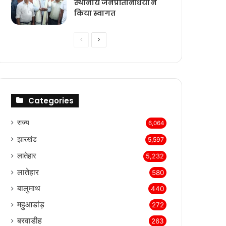
स्थानीय जनप्रतिनिधियों ने
किया स्वागत
Previous
Next
page
page
Categories
राज्‍य
6,064
झारखंड
5,597
लातेहार
5,232
लातेहार
580
बालुमाथ
440
महुआडांड़
272
बरवाडीह
263