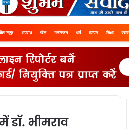
ेकिंग न्यूज़
अपराध
खेल
मनोरंजन
धर्म
व्यापार
शिक्षा
स्वास्
ें डॉ. भीमराव