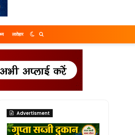
Switch
Search
थ्य
लातेहार
skin
for
Advertisment