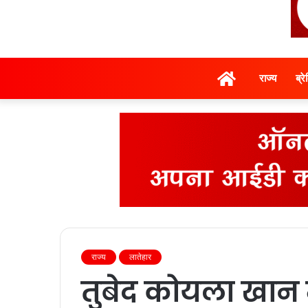
होम
राज्‍य
ब्र
राज्‍य
लातेहार
तुबेद कोयला खान म