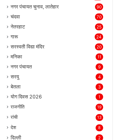
नगर पंचायत चुनाव, लातेहार
90
चंदवा
70
नेतरहाट
25
गारू
24
सरस्‍वती विद्या मंदिर
20
मनिका
11
नगर पंचायत
9
सरयु
4
बेतला
3
योग दिवस 2026
1
राजनीति
19
रांची
13
देश
8
दिल्‍ली
2