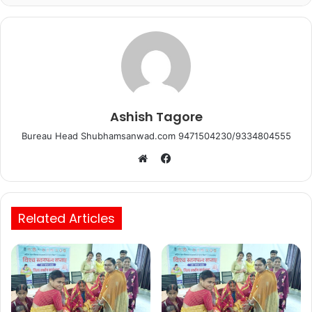
o
p
k
Ashish Tagore
Bureau Head Shubhamsanwad.com 9471504230/9334804555
Facebook
Website
Related Articles