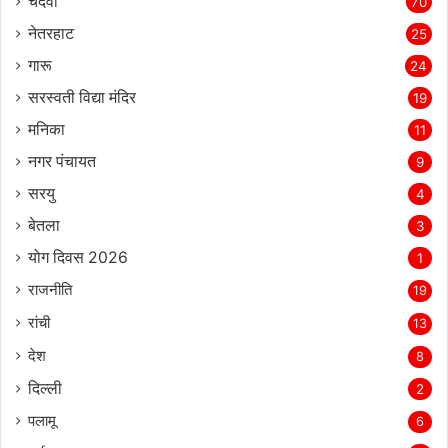
चंदवा
70
नेतरहाट
25
गारू
24
सरस्‍वती विद्या मंदिर
19
मनिका
11
नगर पंचायत
9
सरयु
4
बेतला
3
योग दिवस 2026
1
राजनीति
19
रांची
13
देश
8
दिल्‍ली
2
पलामू
6