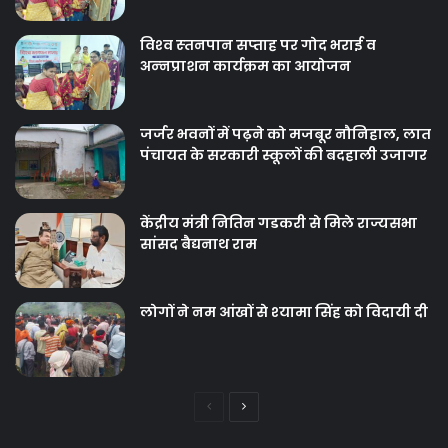
विश्‍व स्‍तनपान सप्‍ताह पर गोद भराई व
अन्‍नप्राशन कार्यक्रम का आयोजन
जर्जर भवनों में पढ़ने को मजबूर नौनिहाल, लात
पंचायत के सरकारी स्कूलों की बदहाली उजागर
केंद्रीय मंत्री नितिन गडकरी से मिले राज्यसभा
सांसद बैद्यनाथ राम
लोगों ने नम आंखों से श्‍यामा सिंह को विदायी दी
Previous
Next
page
page