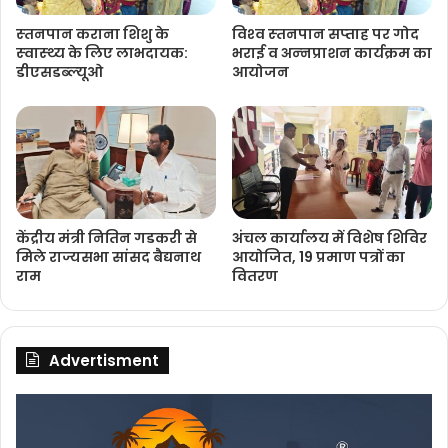
स्‍तनपान कराना शिशु के
विश्‍व स्‍तनपान सप्‍ताह पर गोद
स्‍वास्‍थ्‍य के लिए लाभदायक:
भराई व अन्‍नप्राशन कार्यक्रम का
डीएसडब्‍ल्‍यूओ
आयोजन
केंद्रीय मंत्री नितिन गडकरी से
अंचल कार्यालय में विशेष शिविर
मिले राज्यसभा सांसद बैद्यनाथ
आयोजित, 19 प्रमाण पत्रों का
राम
वितरण
Advertisment