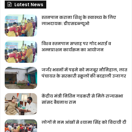
Latest News
स्‍तनपान कराना शिशु के स्‍वास्‍थ्‍य के लिए
लाभदायक: डीएसडब्‍ल्‍यूओ
विश्‍व स्‍तनपान सप्‍ताह पर गोद भराई व
अन्‍नप्राशन कार्यक्रम का आयोजन
जर्जर भवनों में पढ़ने को मजबूर नौनिहाल, लात
पंचायत के सरकारी स्कूलों की बदहाली उजागर
केंद्रीय मंत्री नितिन गडकरी से मिले राज्यसभा
सांसद बैद्यनाथ राम
लोगों ने नम आंखों से श्‍यामा सिंह को विदायी दी