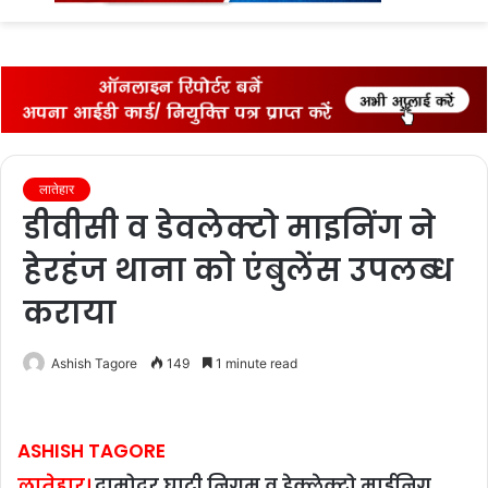
fo
लातेहार
डीवीसी व डेवलेक्‍टो माइनिंग ने
हेरहंज थाना को एंबुलेंस उपलब्‍ध
कराया
Ashish Tagore
149
1 minute read
ASHISH TAGORE
लातेहार।
दामोदर घाटी निगम व डेक्लेक्टो माईनिग