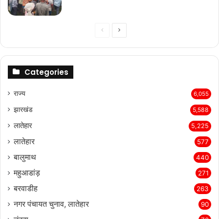
Previous
Next
page
page
Categories
राज्‍य
6,055
झारखंड
5,588
लातेहार
5,225
लातेहार
577
बालुमाथ
440
महुआडांड़
271
बरवाडीह
263
नगर पंचायत चुनाव, लातेहार
90