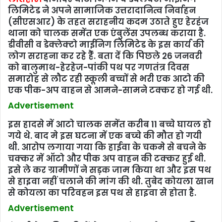
लिमिटेड ने अपने सामाजिक उत्तरादानित्व निर्वाहन
(सीएसआर) के तहत सराहनीय कदम उठाते हुए हेरहंज
थाना को चालक समेंत एक एंबुलेंस उपलब्‍ध कराया है.
डीवीसी व डेक्लेक्टो माईनिग लिमिटेड के इस कार्य की
लोग सराहना कर रहे हैंं. बता दें कि पिछले 26 जनवरी
को बालुमाथ-हेरहेज-पांकी पथ पर गणतंत्र दिवस
समारोह से लौट रही स्कूली बच्चों से भरी एक आटो की
एक पीक-अप वाहन से आमने-सामने टक्कर हो गई थी.
Advertisement
इस हादसे में आटो चालक समेंत करीब 11 बच्चे घायल हो
गये थे. बाद मे इस घटना में एक बच्‍चे की मौत हो गयी
थी. आरोप लगाया गया कि हाईवा के चकमे से बचने के
चक्‍कर में ऑटो और पीक अप वाहन की टक्‍कर हुई थी.
इसे ले कर ग्रामीणों ने सड़क जाम किया था और इस पथ
से हाइवा नहीं चलाने की मांग की थी. तुबेद कोयला खान
से कोयला का परिवहन इस पथ से हाइवा से होता है.
Advertisement