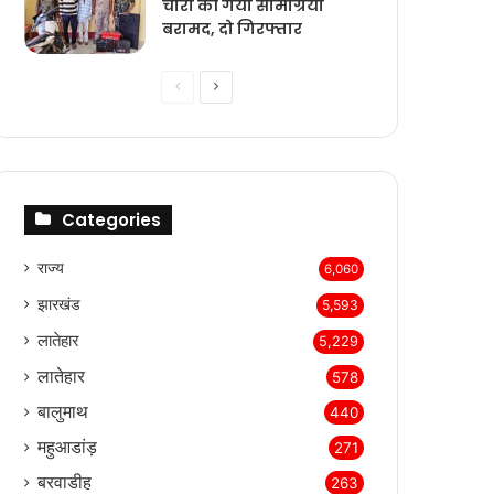
चोरी की गयी सामग्रियां
बरामद, दो गिरफ्तार
Previous
Next
page
page
Categories
राज्‍य
6,060
झारखंड
5,593
लातेहार
5,229
लातेहार
578
बालुमाथ
440
महुआडांड़
271
बरवाडीह
263