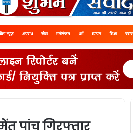
ेकिंग न्यूज़
अपराध
खेल
मनोरंजन
धर्म
व्यापार
शिक्षा
स्वास्
ेंत पांच गिरफ्तार