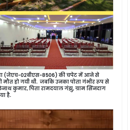
वा (जेएच-02बीएस-8506) की चपेट में आने से
ी मौत हो गयी थी. जबकि उनका पोता गंभीर रूप से
नाथ कुमार, पिता रामदयाल गंझु, ग्राम सिंनदाग
ा है.