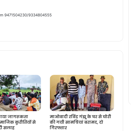
om 9471504230/9334804555
लाया जागरूकता
माओवादी रविंद्र गंझू के घर से चोरी
ाजिक कुरीतियों से
की गयी सामग्रियां बरामद, दो
 दी सलाह
गिरफ्तार