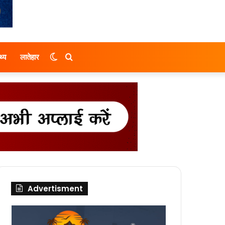
Switch
Search
थ्य
लातेहार
skin
for
Advertisment