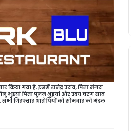
 किया गया है. इनमें राजेंद्र उरांव, पिता मंगरा
सोनू भुइयां पिता पूजन भुइयां और उदय चरण साव
या. सभी गिरफ्तार आरोपियों को सोमवार को मंडल