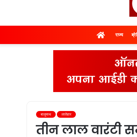
होम
राज्‍य
ब्र
बालुमाथ
लातेहार
तीन लाल वारंटी सम