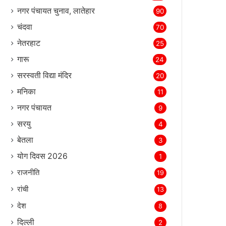
नगर पंचायत चुनाव, लातेहार
90
चंदवा
70
नेतरहाट
25
गारू
24
सरस्‍वती विद्या मंदिर
20
मनिका
11
नगर पंचायत
9
सरयु
4
बेतला
3
योग दिवस 2026
1
राजनीति
19
रांची
13
देश
8
दिल्‍ली
2