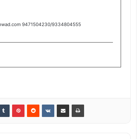
nwad.com 9471504230/9334804555
nkedIn
Tumblr
Pinterest
Reddit
VKontakte
Share via Email
Print