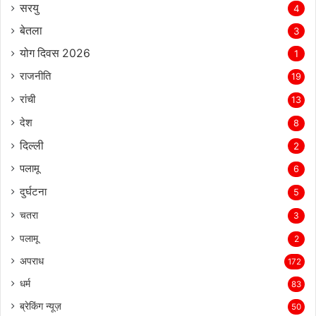
सरयु
4
बेतला
3
योग दिवस 2026
1
राजनीति
19
रांची
13
देश
8
दिल्‍ली
2
पलामू
6
दुर्घटना
5
चतरा
3
पलामू
2
अपराध
172
धर्म
83
ब्रेकिंग न्यूज़
50