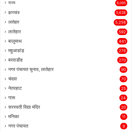
राज्‍य
6,095
झारखंड
5,628
लातेहार
5,258
लातेहार
592
बालुमाथ
441
महुआडांड़
276
बरवाडीह
270
नगर पंचायत चुनाव, लातेहार
90
चंदवा
70
नेतरहाट
25
गारू
24
सरस्‍वती विद्या मंदिर
20
मनिका
11
नगर पंचायत
9